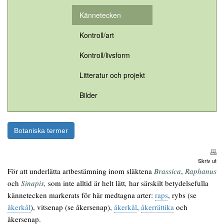
Kännetecken
Kontroll/art
Kontroll/livsform
Litteratur och projekt
Bilder
Botaniska termer
Skriv ut
För att underlätta artbestämning inom släktena
Brassica
,
Raphanus
och
Sinapis,
som inte alltid är helt lätt
,
har särskilt betydelsefulla
kännetecken markerats för här medtagna arter:
raps
, rybs (se
åkerkål
), vitsenap (se åkersenap),
åkerkål
,
åkerrättika
och
åkersenap.