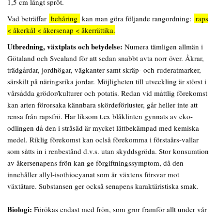
1,5 cm långt spröt.
Vad beträffar
behåring
kan man göra följande rangordning:
raps
< åkerkål < åkersenap < åkerrättika.
Utbredning,
växtplats och betydelse:
Numera tämligen allmän i
Götaland och Svealand för att sedan snabbt avta norr över. Åkrar,
trädgårdar, jordhögar, vägkanter samt skräp- och ruderatmarker,
särskilt på näringsrika jordar. Möjligheten till utveckling är störst i
vårsådda grödor/kulturer och potatis. Redan vid måttlig förekomst
kan arten förorsaka kännbara skördeförluster, går heller inte att
rensa från rapsfrö. Har liksom t.ex blåklinten gynnats av eko-
odlingen då den i stråsäd är mycket lättbekämpad med kemiska
medel. Riklig förekomst kan oclså förekomma i förstaårs-vallar
som såtts in i renbestånd d.v.s. utan skyddsgröda. Stor konsumtion
av åkersenapens frön kan ge förgiftningssymptom, då den
innehåller allyl-isothiocyanat som är växtens försvar mot
växtätare. Substansen ger också senapens karaktäristiska smak.
Biologi:
Förökas endast med frön, som gror framför allt under vår