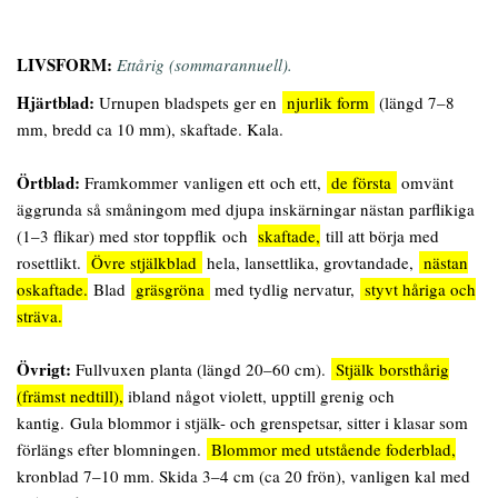
LIVSFORM:
Ettårig (sommarannuell).
Hjärtblad:
Urnupen bladspets
ger en
njurlik form
(längd 7–8
mm, bredd ca 10 mm), skaftade. Kala.
Örtblad:
Framkommer vanligen ett och ett,
de första
omvänt
äggrunda så småningom med djupa inskärningar nästan parflikiga
(1–3 flikar) med stor toppflik och
skaftade,
till att börja med
rosettlikt.
Övre stjälkblad
hela, lansettlika, grovtandade,
nästan
oskaftade.
Blad
gräsgröna
med tydlig nervatur,
styvt håriga och
sträva.
Övrigt:
Fullvuxen planta (längd 20–60 cm).
Stjälk borsthårig
(främst nedtill),
ibland något violett, upptill grenig och
kantig. Gula blommor i stjälk- och grenspetsar, sitter i klasar som
förlängs efter blomningen.
Blommor med utstående foderblad,
kronblad 7–10 mm. Skida 3–4 cm (ca 20 frön), vanligen kal med