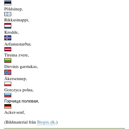
Põldsinep,
Rikkasinappi,
Krodde,
Arfamustarður,
Tiruma zvere,
Dirvinis garstukas,
Åkersennep,
Gorczyca polna,
Горчица полевая,
Acker-senf,
(Bildmaterial från
Biopix.dk
.)