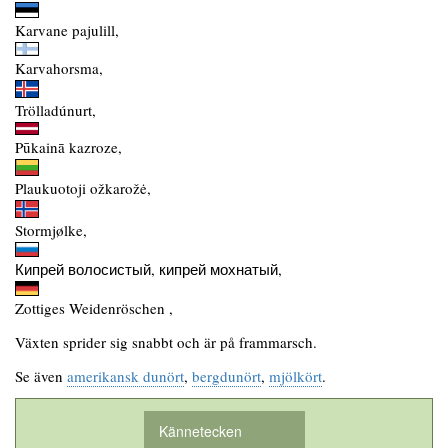
Karvane pajulill,
Karvahorsma,
Trölladúnurt,
Pūkainā kazroze,
Plaukuotoji ožkarožė,
Stormjølke,
Кипрей волосистый, кипрей мохнатый,
Zottiges Weidenröschen ,
Växten sprider sig snabbt och är på frammarsch.
Se även
amerikansk dunört
,
bergdunört
,
mjölkört
.
Kännetecken