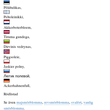
Põldtulikas,
Peltoleinikki,
Akkerboterbloem,
Tiruma gundega,
Dirvinis vedrynas,
Piggsoleie,
Jaskier polny,
Лютик полевой,
Ackerhahnenfuß,
Rödlistad
Se även
majsmörblomma
,
revsmörblomma
,
svalört
,
vanlig
smörblomma
.