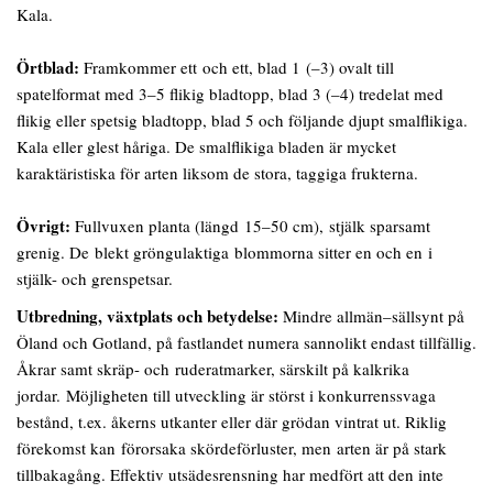
Kala.
Örtblad:
Framkommer ett och ett, blad 1 (–3) ovalt till
spatelformat med 3–5 flikig bladtopp, blad 3 (–4) tredelat med
flikig eller spetsig bladtopp, blad 5 och följande djupt smalflikiga.
Kala eller glest håriga. De smalflikiga bladen är mycket
karaktäristiska för arten liksom de stora, taggiga frukterna.
Övrigt:
Fullvuxen planta (längd 15–50 cm), stjälk sparsamt
grenig. De blekt gröngulaktiga blommorna sitter en och en i
stjälk- och grenspetsar.
Utbredning,
växtplats och betydelse:
Mindre allmän–sällsynt på
Öland och Gotland, på fastlandet numera sannolikt endast tillfällig.
Åkrar samt skräp- och ruderatmarker, särskilt på kalkrika
jordar. Möjligheten till utveckling är störst i konkurrenssvaga
bestånd, t.ex. åkerns utkanter eller där grödan vintrat ut. Riklig
förekomst kan förorsaka skördeförluster, men arten är på stark
tillbakagång. Effektiv utsädesrensning har medfört att den inte