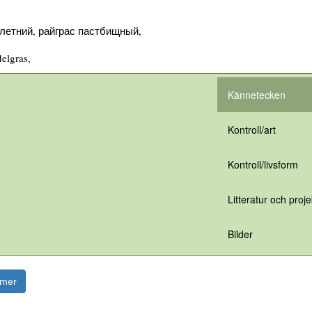
летний, райграс пастбищный,
elgras,
Kännetecken
Kontroll/art
Kontroll/livsform
Litteratur och proje
Bilder
rmer