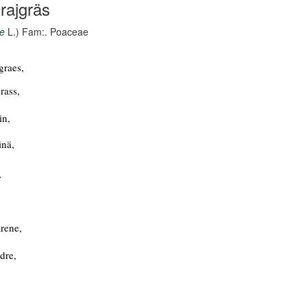
rajgräs
e
L.) Fam:. Poaceae
graes,
rass,
in,
inä,
,
rene,
dre,