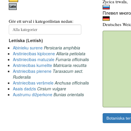
Życica trwała,
Плевел много
Deutsches Weid
Botaniska te