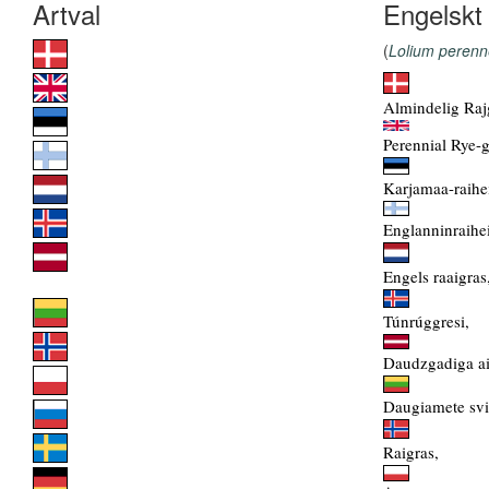
Engelskt 
(
Lolium perenn
Almindelig Raj
Perennial Rye-g
Karjamaa-raihe
Englanninraihe
Engels raaigras
Túnrúggresi,
Daudzgadiga ai
Daugiamete svi
Raigras,