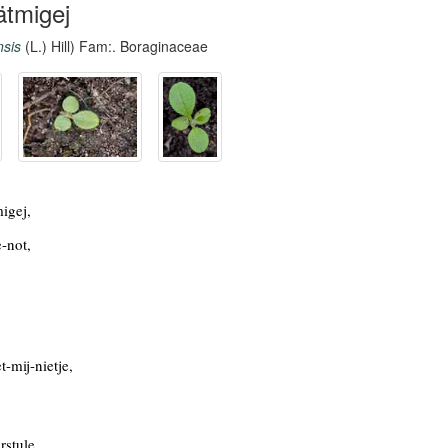
ätmigej
nsis
(L.) Hill) Fam:. Boraginaceae
igej,
-not,
t-mij-nietje,
rstule,