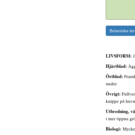
Botaniska te
LIVSFORM:
E
Hjärtblad:
Äggr
Örtblad:
Framko
under.
Övrigt:
Fullvux
knippe på huvud
Utbredning, vä
i mer öppna grö
Biologi:
Mycket 