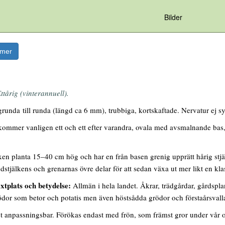
Bilder
rmer
ttårig (vinterannuell).
unda till runda (längd ca 6 mm), trubbiga, kortskaftade. Nervatur ej sy
mmer vanligen ett och ett efter varandra, ovala med avsmalnande bas, ö
en planta 15–40 cm hög och har en från basen grenig upprätt hårig stjä
stjälkens och grenarnas övre delar för att sedan växa ut mer likt en kla
xtplats och betydelse:
Allmän i hela landet. Åkrar, trädgårdar, gårdspla
dor som betor och potatis men även höstsådda grödor och förstaårsvall
anpassningsbar. Förökas endast med frön, som främst gror under vår oc