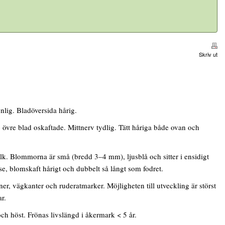
Skriv ut
nlig. Bladöversida hårig.
vre blad oskaftade. Mittnerv tydlig. Tätt håriga både ovan och
lk. Blommorna är små (bredd 3–4 mm), ljusblå och sitter i ensidigt
se, blomskaft hårigt och dubbelt så långt som fodret.
ner, vägkanter och ruderatmarker. Möjligheten till utveckling är störst
ar.
h höst. Frönas livslängd i åkermark < 5 år.