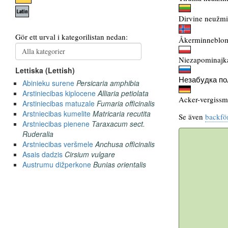
Dirvine neužmi
Åkerminneblo
Niezapominajka
Незабудка по
Acker-vergissm
Se även
backfö