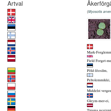
Åkerförg
(
Myosotis arve
Mark-Forglemm
Field Forget-me
Põld-lõosilm,
Peltolemmikki,
Middelst vergee
Gleym-mer-ei,
Tiruma neaizmi