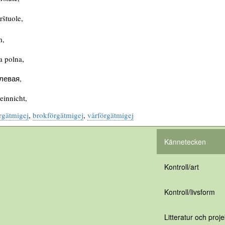
rštuole,
m,
 polna,
левая,
einnicht,
rgätmigej
,
brokförgätmigej
,
vårförgätmigej
Kännetecken
Kontroll/art
Kontroll/livsform
Litteratur och proje