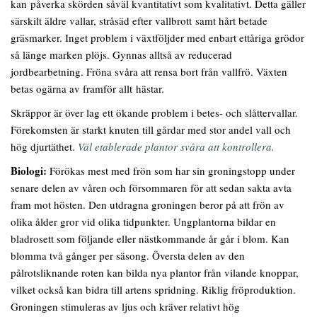
kan påverka skörden såväl kvantitativt som kvalitativt. Detta gäller
särskilt äldre vallar, stråsäd efter vallbrott samt hårt betade
gräsmarker. Inget problem i växtföljder med enbart ettåriga grödor
så länge marken plöjs. Gynnas alltså av reducerad
jordbearbetning. Fröna svåra att rensa bort från vallfrö. Växten
betas ogärna av framför allt hästar.
Skräppor är över lag ett ökande problem i betes- och slåttervallar.
Förekomsten är starkt knuten till gårdar med stor andel vall och
hög djurtäthet.
Väl etablerade plantor svåra att kontrollera.
Biologi:
Förökas mest med frön som har sin groningstopp under
senare delen av våren och försommaren för att sedan sakta avta
fram mot hösten. Den utdragna groningen beror på att frön av
olika ålder gror vid olika tidpunkter. Ungplantorna bildar en
bladrosett som följande eller nästkommande år går i blom. Kan
blomma två gånger per säsong. Översta delen av den
pålrotsliknande roten kan bilda nya plantor från vilande knoppar,
vilket också kan bidra till artens spridning. Riklig fröproduktion.
Groningen stimuleras av ljus och kräver relativt hög