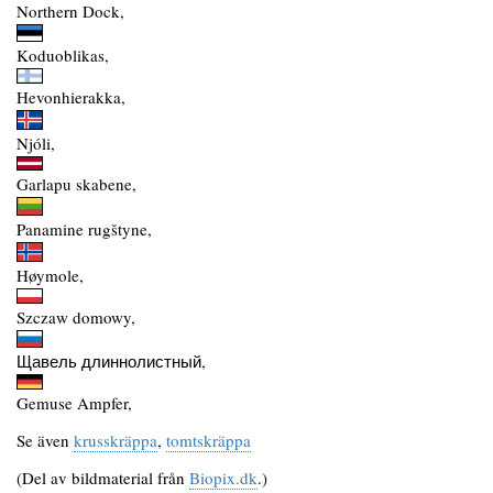
Northern Dock,
Koduoblikas,
Hevonhierakka,
Njóli,
Garlapu skabene,
Panamine rugštyne,
Høymole,
Szczaw domowy,
Щавель длиннолистный,
Gemuse Ampfer,
Se även
krusskräppa
,
tomtskräppa
(Del av bildmaterial från
Biopix.dk
.)