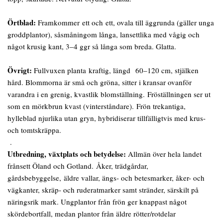
Örtblad:
Framkommer ett och ett, ovala till äggrunda (gäller unga
groddplantor), såsmåningom långa, lansettlika med vågig och
något krusig kant, 3–4 ggr så långa som breda. Glatta.
Övrigt:
Fullvuxen planta kraftig, längd 60–120 cm, stjälken
hård. Blommorna är små och gröna, sitter i kransar ovanför
varandra i en grenig, kvastlik blomställning. Fröställningen ser ut
som en mörkbrun kvast (vinterståndare). Frön trekantiga,
hylleblad njurlika utan gryn, hybridiserar tillfälligtvis med krus-
och tomtskräppa.
.
Utbredning, växtplats och betydelse:
Allmän över hela landet
frånsett Öland och Gotland. Åker, trädgårdar,
gårdsbebyggelse, äldre vallar, ängs- och betesmarker, åker- och
vägkanter, skräp- och ruderatmarker samt stränder, särskilt på
näringsrik mark. Ungplantor från frön ger knappast något
skördebortfall, medan plantor från äldre rötter/rotdelar