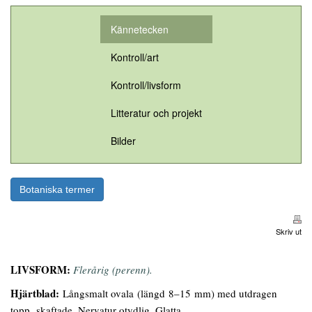
Kännetecken
Kontroll/art
Kontroll/livsform
Litteratur och projekt
Bilder
Botaniska termer
Skriv ut
LIVSFORM:
Flerårig (perenn).
Hjärtblad:
Långsmalt ovala (längd 8–15 mm) med utdragen
topp, skaftade. Nervatur otydlig. Glatta.