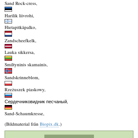
Sand Rock-cress,
Harilik liivrohi,
Hietapitkäpalko,
Zandscheefkelk,
Lauka sikkersa,
Smiltyninis skamainis,
Sandskrinneblom,
Rzeżuszek piaskowy,
Сердечниковидник песчаный,
Sand-Schaumkresse,
(Bildmaterial från
Biopix.dk
.)