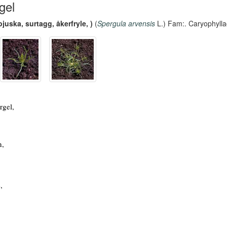
gel
pjuska, surtagg, åkerfryle, )
(
Spergula arvensis
L.) Fam:. Caryophyll
rgel,
n,
,