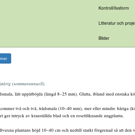
Kontroll/livsform
Litteratur och proje
Bilder
rmer
E
ttårig (sommarannuell).
smala, lätt uppåtböjda (längd 8–25 mm). Glatta, ibland med enstaka kör
mmer två och två, trådsmala (10–40 mm), mer eller mindre håriga (kört
et ger intryck av kranställda blad och en rosettliknande ungplanta.
lvuxna plantans höjd 10–40 cm och nedtill starkt förgrenad så att den v