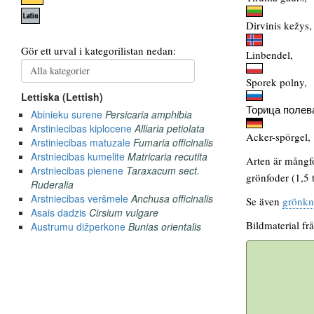
Dirvinis kežys,
Linbendel,
Sporek polny,
Торица полев
Acker-spörgel,
Arten är mångfor
grönfoder (1,5 
Se även
grönkn
Bildmaterial fr