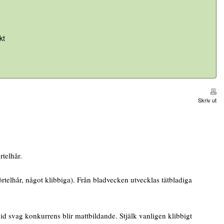
kt
Skriv ut
telhår.
elhår, något klibbiga). Från bladvecken utvecklas tätbladiga
id svag konkurrens blir mattbildande. Stjälk vanligen klibbigt