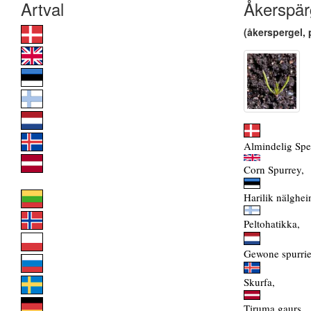
Åkerspär
(åkerspergel, 
Almindelig Spe
Corn Spurrey,
Harilik nälghei
Peltohatikka,
Gewone spurrie
Skurfa,
Tiruma gaurs,