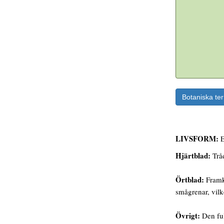
Botaniska te
LIVSFORM:
Hjärtblad:
Tråd
Örtblad:
Framko
smågrenar, vilk
Övrigt:
Den ful