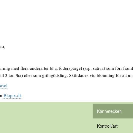
ая,
mig med flera underarter bl.a. foderspärgel (ssp. sativa) som förr framför
till 3 ton /ha) eller som gröngödsling. Skördades vid blomning för att 
avel
ån
Biopix.dk
Kännetecken
Kontroll/art