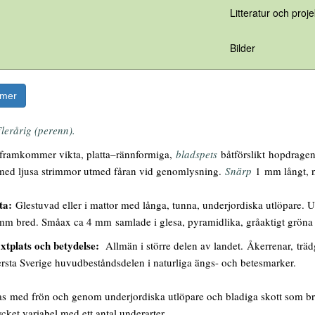
Litteratur och proje
Bilder
rmer
lerårig (perenn).
framkommer vikta, platta–rännformiga,
bladspets
båtförslikt hopdrage
a med ljusa strimmor utmed fåran vid genomlysning.
Snärp
1 mm långt, n
ta:
Glestuvad eller i mattor med långa, tunna, underjordiska utlöpare. U
mm bred. Småax ca 4 mm samlade i glesa, pyramidlika, gråaktigt gröna
xtplats och betydelse:
Allmän i större delen av landet. Åkerrenar, träd
rsta Sverige huvudbeståndsdelen i naturliga ängs- och betesmarker.
 med frön och genom underjordiska utlöpare och bladiga skott som bryt
cket variabel med ett antal underarter.