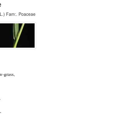
e
L.) Fam:. Poaceae
-grass,
,
,