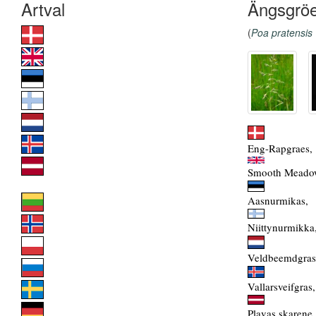
Ängsgrö
(
Poa pratensis
Eng-Rapgraes,
Smooth Meadow
Aasnurmikas,
Niittynurmikka
Veldbeemdgras
Vallarsveifgras,
Plavas skarene,