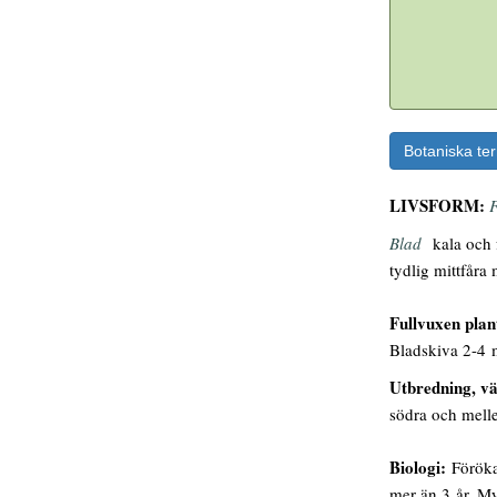
Botaniska te
LIVSFORM:
F
Blad
kala och 
tydlig mittfår
Fullvuxen plan
Bladskiva 2-4 
Utbredning, vä
södra och melle
Biologi:
Förökas
mer än 3 år. My