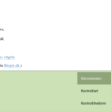
wa,
ой,
öe
,
vitgröe
rån
Biopix.dk
.)
Kännetecken
Kontroll/art
Kontroll/livsform