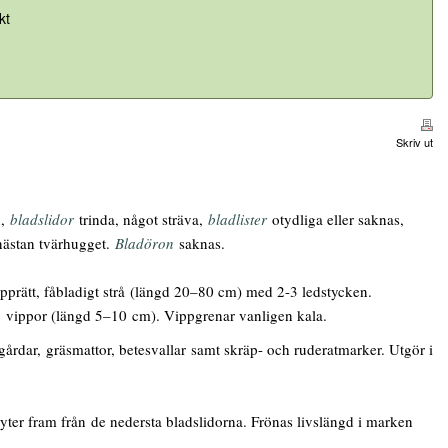
kt
Skriv ut
n,
bladslidor
trinda, något sträva,
bladlister
otydliga eller saknas,
ästan tvärhugget.
Bladöron
saknas.
pprätt, fåbladigt strå (längd 20–80 cm) med 2-3 ledstycken.
 vippor (längd 5–10 cm). Vippgrenar vanligen kala.
gårdar, gräsmattor, betesvallar samt skräp- och ruderatmarker. Utgör i
er fram från de nedersta bladslidorna. Frönas livslängd i marken