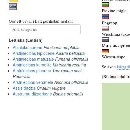
Pievine migle,
Engrapp,
Wiechlina łąko
Мятлик лугов
Wiesen-rispe,
Se även
kärrgr
(Bildmaterial f