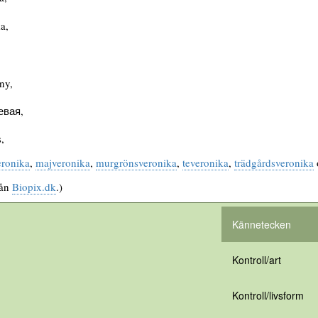
a,
,
ny,
евая,
,
eronika
,
majveronika
,
murgrönsveronika
,
teveronika
,
trädgårdsveronika
rån
Biopix.dk
.)
Kännetecken
Kontroll/art
Kontroll/livsform