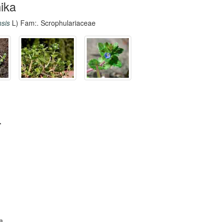
ika
nsis
L) Fam:. Scrophulariaceae
,
a,