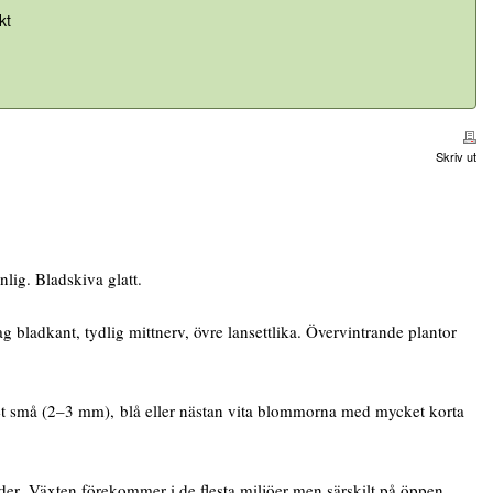
kt
Skriv ut
lig. Bladskiva glatt.
ladkant, tydlig mittnerv, övre lansettlika. Övervintrande plantor
ket små (2–3 mm), blå eller nästan vita blommorna med mycket korta
er. Växten förekommer i de flesta miljöer men särskilt på öppen