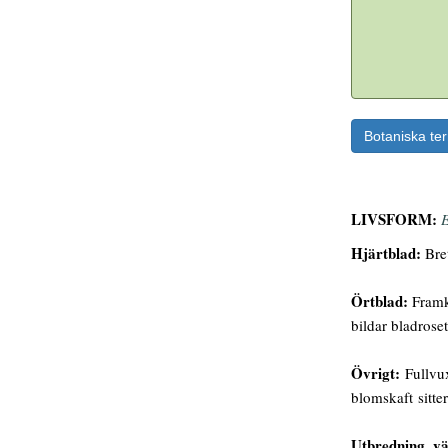
Botaniska te
LIVSFORM:
E
Hjärtblad:
Bret
Örtblad:
Framko
bildar bladroset
Övrigt:
Fullvux
blomskaft sitter
Utbredning, vä