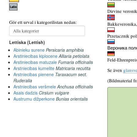
Dirvine veronik
Bakkeveronika
Przetacznik pol
Вероника пол
Feld-Ehrenpreis
Se även
glansv
(Bildmaterial f