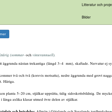
Litteratur och proje
Bilder
rmer
ttårig (sommar-
och
vinterannuell).
t äggrunda nästan trekantiga (längd 3–4 mm), skaftade. Nervatur ej syn
mmer två och två (korsvis motsatta), nedre äggrunda med grovt naggag b
t. Håriga.
en planta 5–20 cm, stjälkar upprätta, tidig sidoskottsbildnig. De myc
 i långa axlika klasar utmed övre delen av stjälkar.
xtplats och betydelse:
Allmän i Götalands och Svealands jordbruksbygd