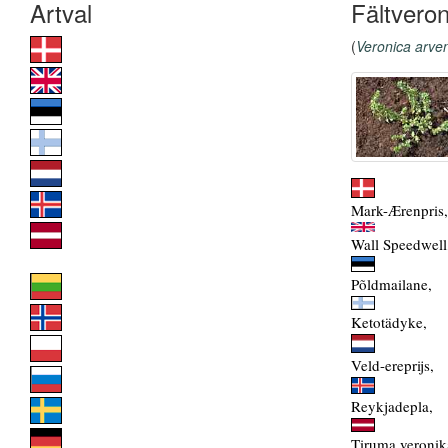
Fältveron
(
Veronica arve
Mark-Ærenpris,
Wall Speedwell
Põldmailane,
Ketotädyke,
Veld-ereprijs,
Reykjadepla,
Tiruma veronik