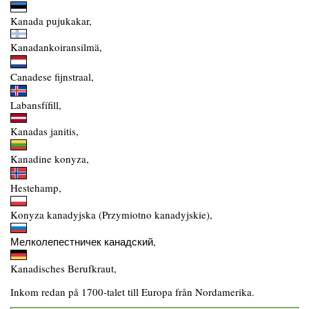
Kanada pujukakar,
Kanadankoiransilmä,
Canadese fijnstraal,
Labansfífill,
Kanadas janitis,
Kanadine konyza,
Hestehamp,
Konyza kanadyjska (Przymiotno kanadyjskie),
Мелколепестничек канадский,
Kanadisches Berufkraut,
Inkom redan på 1700-talet till Europa från Nordamerika.