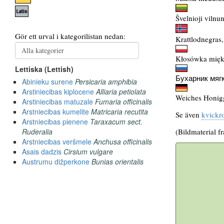
Švelnioji vilnun
Krattlodnegras,
Kłosówka mięk
Бухарник мягк
Weiches Honigg
Se även
kvickr
(Bildmaterial f