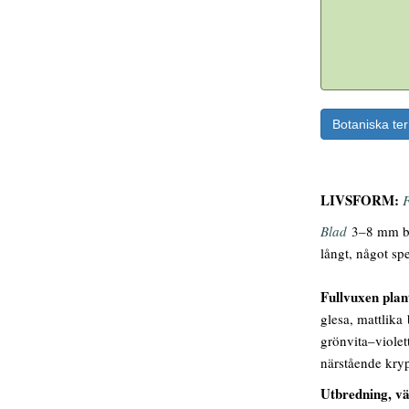
Botaniska te
LIVSFORM:
F
Blad
3–8 mm br
långt, något spe
Fullvuxen pla
glesa, mattlika
grönvita–violet
närstående kry
Utbredning, vä