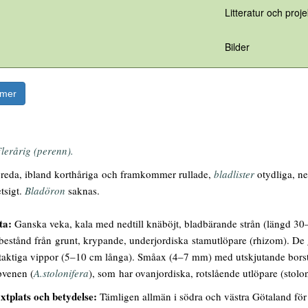
Litteratur och proje
Bilder
rmer
lerårig (perenn).
eda, ibland korthåriga och framkommer rullade,
bladlister
otydliga, n
tsigt.
Bladöron
saknas.
nta:
Ganska veka, kala med nedtill knäböjt, bladbärande strån (längd 30–8
 bestånd från grunt, krypande, underjordiska stamutlöpare (rhizom). De
taktiga vippor (5–10 cm långa). Småax (4–7 mm) med utskjutande borst.
pvenen (
A.stolonifera
), som har ovanjordiska, rotslående utlöpare (stolo
xtplats och betydelse:
Tämligen allmän i södra och västra Götaland för a