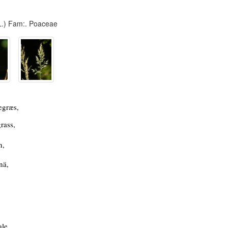
.) Fam:. Poaceae
egræs,
rass,
n,
nä,
le,