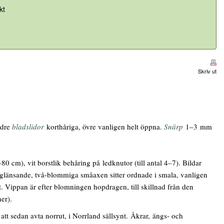
kt
Skriv ut
edre
bladslidor
korthåriga, övre vanligen helt öppna.
Snärp
1–3 mm
0 cm), vit borstlik behåring på ledknutor (till antal 4–7). Bildar
 glänsande, två-blommiga småaxen sitter ordnade i smala, vanligen
 Vippan är efter blomningen hopdragen, till skillnad från den
ner).
tt sedan avta norrut, i Norrland sällsynt. Åkrar, ängs- och