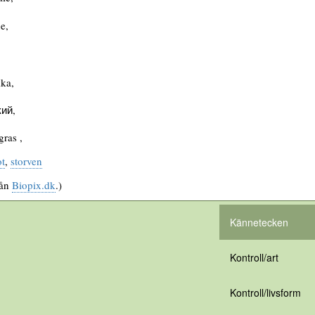
e,
ka,
ий,
ras ,
ot
,
storven
rån
Biopix.dk
.)
Kännetecken
Kontroll/art
Kontroll/livsform