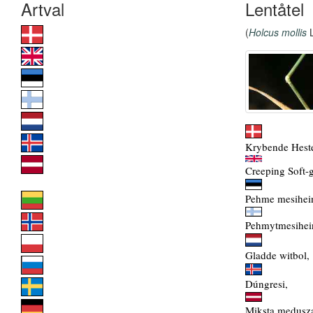
Lentåtel
(
Holcus mollis
L
Krybende Hest
Creeping Soft-g
Pehme mesihei
Pehmytmesihei
Gladde witbol,
Dúngresi,
Miksta medusza