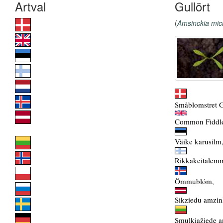
Gullört
(
Amsinckia mic
Småblomstret G
Common Fiddl
Väike karusilm
Rikkakeitalemm
Ömmublóm,
Sikziedu amzink
Smulkiažiede a