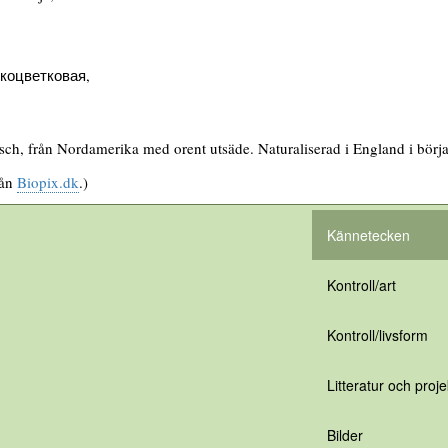
коцветковая,
sch, från Nordamerika med orent utsäde. Naturaliserad i England i börj
rån
Biopix.dk
.)
Kännetecken
Kontroll/art
Kontroll/livsform
Litteratur och proje
Bilder