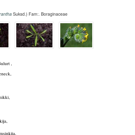
rantha
Suksd.) Fam:. Boraginaceae
ulurt ,
eneck,
,
ikki,
ija,
msinkija,