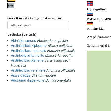
Ugrasgullurt,
Амзинкия мел
Amsinckia,
Art på frammar
(Bildmaterial f