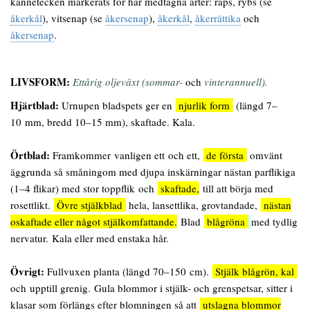
kännetecken markerats för här medtagna arter: raps, rybs (se
åkerkål
), vitsenap (se
åkersenap
),
åkerkål
,
åkerrättika
och
åkersenap
.
LIVSFORM:
Ettårig oljeväxt (sommar-
och
vinterannuell).
Hjärtblad:
Urnupen bladspets
ger en
njurlik form
(längd 7–
10 mm, bredd 10–15 mm), skaftade. Kala.
Örtblad:
Framkommer vanligen ett och ett,
de första
omvänt
äggrunda så småningom med djupa inskärningar nästan parflikiga
(1–4 flikar) med stor toppflik och
skaftade,
till att börja med
rosettlikt.
Övre stjälkblad
hela, lansettlika, grovtandade,
nästan
oskaftade eller något stjälkomfattande.
Blad
blågröna
med tydlig
nervatur. Kala eller med enstaka hår.
Övrigt:
Fullvuxen planta (längd 70–150 cm).
Stjälk blågrön, kal
och upptill grenig. Gula blommor i stjälk- och grenspetsar, sitter i
klasar som förlängs efter blomningen så att
utslagna blommor