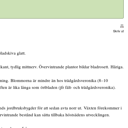
Skriv ut
ladskiva glatt.
nt, tydlig mittnerv. Övervintrande plantor bildar bladrosett. Håriga.
ildning. Blommorna är mindre än hos trädgårdsveronika (8–10
ten är lika långa som örtbladen (jfr fält- och trädgårdsveronika).
ds jordbruksbygder för att sedan avta norr ut. Växten förekommer i
vervintrande bestånd kan sätta tillbaka höstsädens utvecklingen.