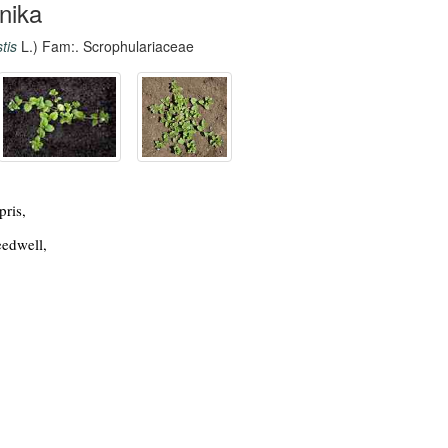
nika
tis
L.) Fam:. Scrophulariaceae
pris,
eedwell,
,