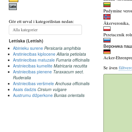
Pudymine vero
Åkerveronika,
Przetacznik rol
Вероника паш
Acker-Ehrenpre
Se även
fältver