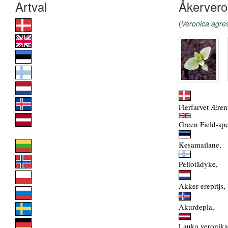
Åkervero
(
Veronica agres
Flerfarvet Æren
Green Field-sp
Kesamailane,
Peltotädyke,
Akker-ereprijs,
Akurdepla,
Lauka veronika