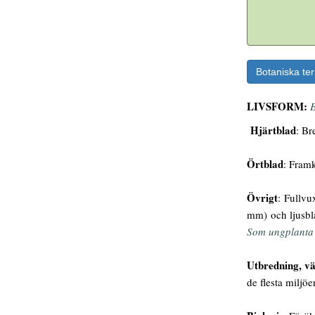
Botaniska te
LIVSFORM:
E
Hjärtblad
: Br
Örtblad
: Framk
Övrigt
: Fullvu
mm) och ljusblå
Som ungplanta 
Utbredning, vä
de flesta miljö