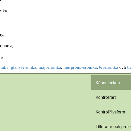
nika,
ny,
енная,
is,
onika
,
glansveronika
,
majveronika
,
murgrönsveronika
,
teveronika
och
t
Kännetecken
Kontroll/art
Kontroll/livsform
Litteratur och proje