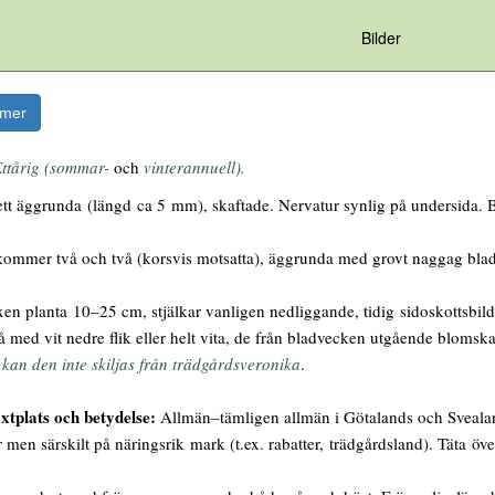
Bilder
rmer
ttårig (sommar-
och
vinterannuell).
ett äggrunda (längd ca 5 mm), skaftade. Nervatur synlig på undersida. B
ommer två och två (korsvis motsatta), äggrunda med grovt naggag bladka
xen planta 10–25 cm, stjälkar vanligen nedliggande, tidig sidoskottsb
 med vit nedre flik eller helt vita, de från bladvecken utgående blomskaf
kan den inte skiljas från trädgårdsveronika
.
xtplats och betydelse:
Allmän–tämligen allmän i Götalands och Svealan
er men särskilt på näringsrik mark (t.ex. rabatter, trädgårdsland). Täta ö