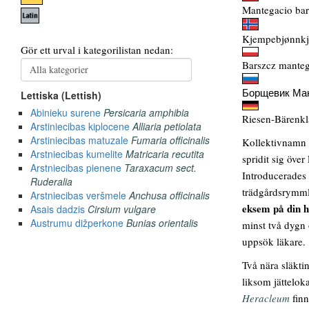
Mantegacio barš
Kjempebjønnkj
Barszcz manteg
Борщевик Ман
Riesen-Bärenkl
Kollektivnamn f
spridit sig öve
Introducerades 
trädgårdsrymmli
eksem på din h
minst två dygn
uppsök läkare.
Två nära släktin
liksom jättelo
Heracleum
finn