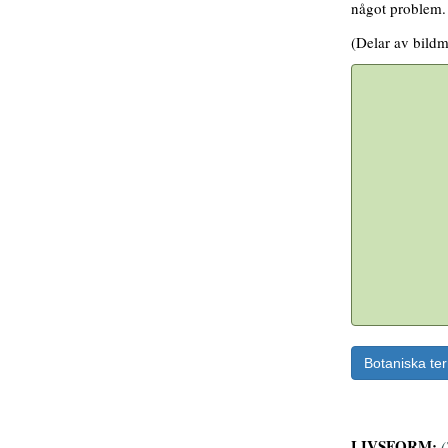
något problem. 
(Delar av bildm
Botaniska te
LIVSFORM:
(