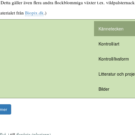
Detta gäller även flera andra flockblommiga växter t.ex. vildpalsternack
aterialet från
Biopix.dk
.)
Kännetecken
Kontroll/art
Kontroll/livsform
Litteratur och proje
Bilder
rmer
Två-)
till
flerårig (plurienn).