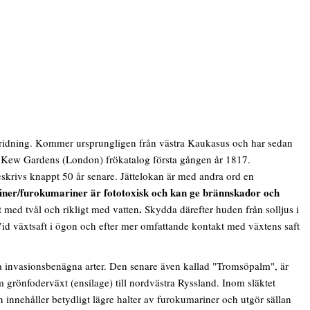
ridning. Kommer ursprungligen från västra Kaukasus och har sedan
 i Kew Gardens (London) frökatalog första gången år 1817.
eskrivs knappt 50 år senare. Jättelokan är med andra ord en
iner/furokumariner är fototoxisk och kan ge brännskador och
.
t med tvål och rikligt med vatten
Skydda därefter huden från solljus i
 växtsaft i ögon och efter mer omfattande kontakt med växtens saft
 invasionsbenägna arter. Den senare även kallad "Tromsöpalm", är
 grönfoderväxt (ensilage) till nordvästra Ryssland. Inom släktet
n innehåller betydligt lägre halter av furokumariner och utgör sällan