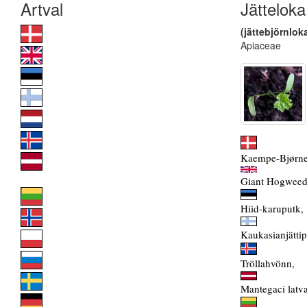
Jätteloka
(jättebjörnlok
Apiaceae
Kaempe-Bjørne
Giant Hogweed
Hiid-karuputk,
Kaukasianjättip
Tröllahvönn,
Mantegaci latva