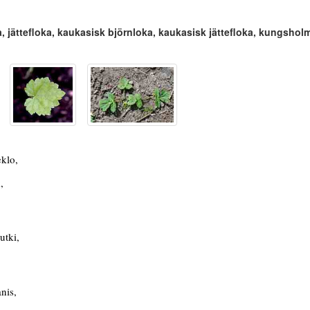
a, jättefloka, kaukasisk björnloka, kaukasisk jättefloka, kungsholm
klo,
,
utki,
nis,