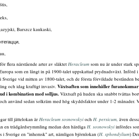
tis,
eks,
azyjski, Barszcz kaukaski,
тегацци,
au,
ör flera närstående arter av släktet
Heracleum
som nu är under stark sp
r Europa som en långt in på 1900-talet uppskattad prydnadsväxt. Införd
i Sverige vid mitten av 1800-talet, och de första förvildade bestånden b
Växtsaften som innehåller furanokumar
ng och idag kraftigt invasiv.
ud i kombination med solljus.
Växtsaft på huden ska snabbt tvättas bor
 och använd sedan solkräm med hög skyddsfaktor under 1-2 månader. Vid
gar till jättelokan är
Heracleum sosnowskyi
och
H. persicum,
även dessa
kan en trädgårdsrymmling medan den härdiga
H. sosnowskyi
infördes som
s i Sverige en "inhemsk" art, nämligen björnlokan (
H. sphondylium
) De