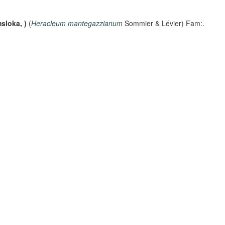
sloka, )
(
Heracleum mantegazzianum
Sommier & Lévier) Fam:.