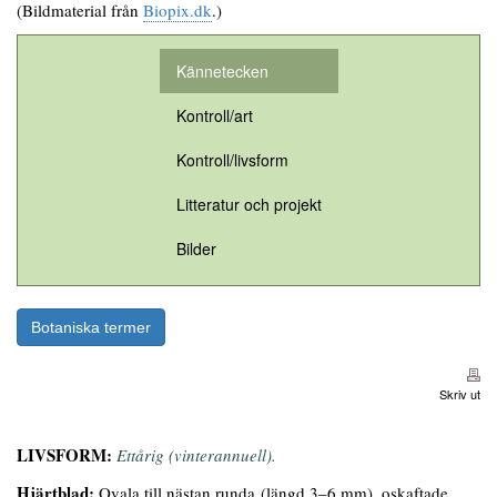
(Bildmaterial från
Biopix.dk
.)
Kännetecken
Kontroll/art
Kontroll/livsform
Litteratur och projekt
Bilder
Botaniska termer
Skriv ut
LIVSFORM:
Ettårig (vinterannuell).
Hjärtblad:
Ovala till nästan runda (längd 3–6 mm), oskaftade.