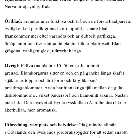
Nervatur ej synlig. Kala.
Örtblad:
Framkommer först två och två och de första bladparet är
tydligt enkelt parflikigt med kort toppflik, senare blad
framkommer mer efter varandra och är dubbelt parflikiga.
Småplantor och övervintrande plantor bildar bladrosett. Blad
grågöna, vanligen glest, tilltryckt håriga.
Övrigt:
Fullvuxna plantor 15–50 cm, ofta utbrett
grenad. Blomkorgarna sitter en och en på ganska långa skaft i
stjäkarnas toppar och är i form och färg lika små
prästkrageblommor. Arten har hinnaktiga fjäll mellan de gula
diskblommorna , vilket baldersbrå och kamomill saknar. Nästan
utan lukt. Den mycket sällsynta rysskullan (A. ruthenica) liknar
åkerkullan, men aromatisk.
Utbredning, växtplats och betydelse
:
Idag mindre allmän
i Götalands och Svealands jordbruksbygder för att sedan snabbt