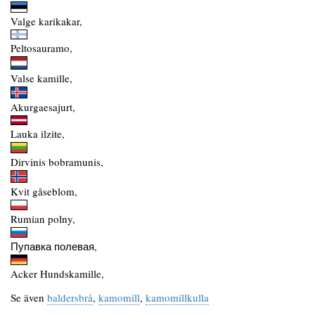
Valge karikakar,
Peltosauramo,
Valse kamille,
Akurgaesajurt,
Lauka ilzite,
Dirvinis bobramunis,
Kvit gåseblom,
Rumian polny,
Пупавка полевая,
Acker Hundskamille,
Se även
baldersbrå
,
kamomill
,
kamomillkulla