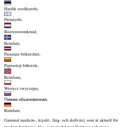
Harilik soolikarohi,
Pietaryrtti,
Boerenwormkruid,
Reinfani,
Parastais biškreslinš,
Paprastoji bitkresle,
Reinfann,
Wrotycz zwyczajny,
Пижма обыкновенная,
Rainfarn,
Gammal medicin-, krydd-, färg- och doftväxt, som är aktuell för
modern forskning, bl.a. som medel mot fästingar och mygg.