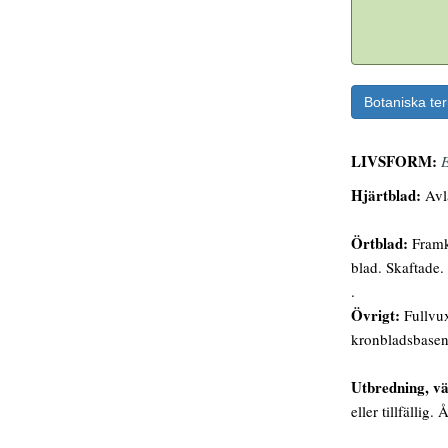
Botaniska te
LIVSFORM:
E
Hjärtblad:
Avl
Örtblad:
Framko
blad. Skaftade.
.
Övrigt:
Fullvux
kronbladsbasen,
Utbredning, vä
eller tillfällig