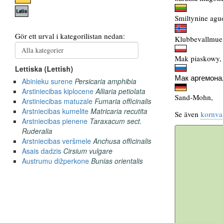
Smiltynine agu
Klubbevallmue
Mak piaskowy,
Мак аргемона
Sand-Mohn,
Se även
kornva