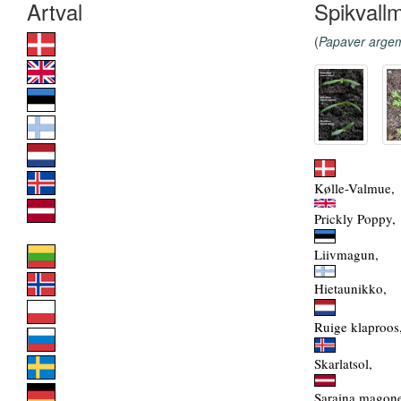
Spikvall
(
Papaver arge
Kølle-Valmue,
Prickly Poppy,
Liivmagun,
Hietaunikko,
Ruige klaproos
Skarlatsol,
Saraina magon