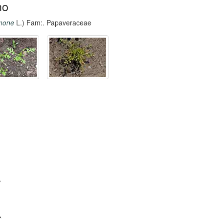
mo
mone
L.) Fam:. Papaveraceae
,
e,