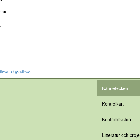
ona,
,
,
llmo
,
rågvallmo
Kännetecken
Kontroll/art
Kontroll/livsform
Litteratur och proje