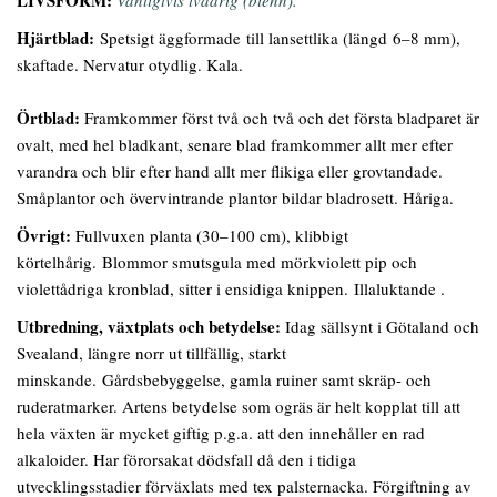
Hjärtblad:
Spetsigt äggformade till lansettlika (längd 6–8 mm),
skaftade. Nervatur otydlig. Kala.
Örtblad:
Framkommer först två och två och det första bladparet är
ovalt, med hel bladkant, senare blad framkommer allt mer efter
varandra och blir efter hand allt mer flikiga eller grovtandade.
Småplantor och övervintrande plantor bildar bladrosett. Håriga.
Övrigt:
Fullvuxen planta (30–100 cm), klibbigt
körtelhårig. Blommor smutsgula med mörkviolett pip och
violettådriga kronblad, sitter i ensidiga knippen. Illaluktande .
Utbredning, växtplats och betydelse:
Idag sällsynt i Götaland och
Svealand, längre norr ut tillfällig, starkt
minskande. Gårdsbebyggelse, gamla ruiner samt skräp- och
ruderatmarker. Artens betydelse som ogräs är helt kopplat till att
hela växten är mycket giftig p.g.a. att den innehåller en rad
alkaloider. Har förorsakat dödsfall då den i tidiga
utvecklingsstadier förväxlats med tex palsternacka. Förgiftning av