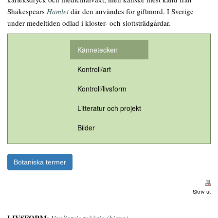
Shakespears
Hamlet
där den användes för giftmord. I Sverige
under medeltiden odlad i kloster- och slottsträdgårdar.
Kännetecken
Kontroll/art
Kontroll/livsform
Litteratur och projekt
Bilder
Botaniska termer
Skriv ut
LIVSFORM:
Vanligtvis tvåårig (bienn).