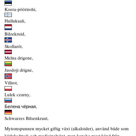
Koera-pöörirohi,
Hullukaali,
Bilzekruid,
Skollarót,
Melna drigene,
Juodoji drigne,
Villrot,
Lulek czarny,
Белена чёрная,
Schwarzes Bilsenkraut,
Mytomspunnen mycket giftig växt (alkaloider), använd både som
kärleksdryck och medicinalväxt, men kanske mest känd från