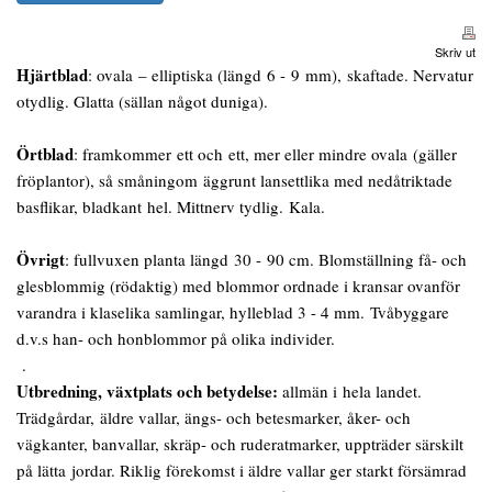
Skriv ut
Hjärtblad
: ovala – elliptiska (längd 6 - 9 mm), skaftade. Nervatur
otydlig. Glatta (sällan något duniga).
Örtblad
: framkommer ett och ett, mer eller mindre ovala (gäller
fröplantor), så småningom äggrunt lansettlika med nedåtriktade
basflikar, bladkant hel. Mittnerv tydlig. Kala.
Övrigt
: fullvuxen planta längd 30 - 90 cm. Blomställning få- och
glesblommig (rödaktig) med blommor ordnade i kransar ovanför
varandra i klaselika samlingar, hylleblad 3 - 4 mm. Tvåbyggare
d.v.s han- och honblommor på olika individer.
.
Utbredning, växtplats och betydelse:
allmän i hela landet.
Trädgårdar, äldre vallar, ängs- och betesmarker, åker- och
vägkanter, banvallar, skräp- och ruderatmarker, uppträder särskilt
på lätta jordar. Riklig förekomst i äldre vallar ger starkt försämrad