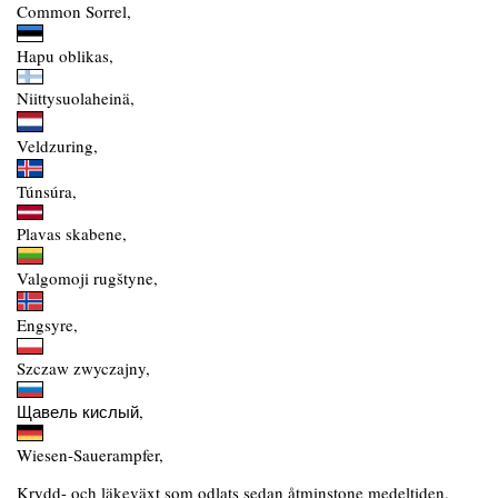
Common Sorrel,
Hapu oblikas,
Niittysuolaheinä,
Veldzuring,
Túnsúra,
Plavas skabene,
Valgomoji rugštyne,
Engsyre,
Szczaw zwyczajny,
Щавель кислый,
Wiesen-Sauerampfer,
Krydd- och läkeväxt som odlats sedan åtminstone medeltiden.