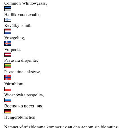
Common Whitlowgrass,
Harilik varakevadik,
Kevätkynsimö,
Vroegeling,
Vorperla,
Pavasara drojenite,
Pavasarine ankstyve,
Vårrublom,
Wiosnówka pospolita,
Веснянка весенняя,
Hungerblümchen,
Namnet vårrågblomma kommer av att den genom sin blomning