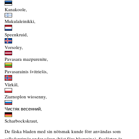
Kanakoole,
Mukulaleinikki,
Speenkruid,
Vorsoley,
Pavasara mazpurenite,
Pavasarainis švitriešis,
Vårkål,
Ziarnoplon wiosenny,
Чистяк весенний,
Scharbockskraut,
De fäska bladen med sin nötsmak kunde förr användas som
salladsprimör under våren (bäst före blomning). Svalörten är