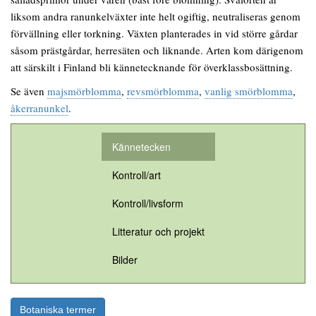
liksom andra ranunkelväxter inte helt ogiftig, neutraliseras genom
förvällning eller torkning. Växten planterades in vid större gårdar
såsom prästgårdar, herresäten och liknande. Arten kom därigenom
att särskilt i Finland bli kännetecknande för överklassbosättning.
Se även
majsmörblomma
,
revsmörblomma
,
vanlig smörblomma
,
åkerranunkel
.
Kännetecken
Kontroll/art
Kontroll/livsform
Litteratur och projekt
Bilder
Botaniska termer