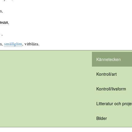
m,
ная,
 ,
im,
smällglim
, vitblära.
Kännetecken
Kontroll/art
Kontroll/livsform
Litteratur och proje
Bilder