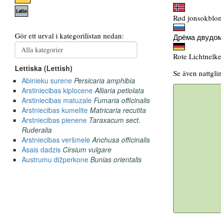
Rød jonsokblo
Дрёма двудом
Rote Lichtnelke
Se även nattgl