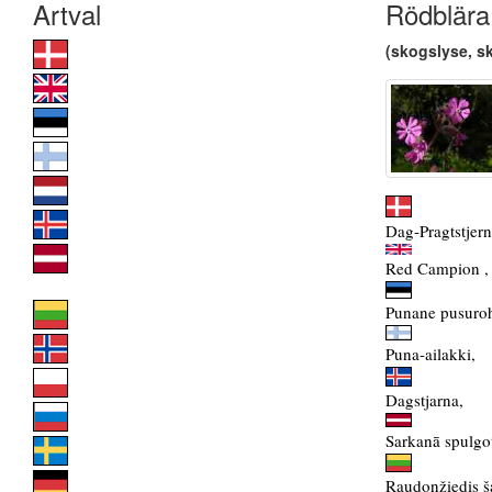
Rödblära
(skogslyse, sk
Dag-Pragtstjern
Red Campion ,
Punane pusuroh
Puna-ailakki,
Dagstjarna,
Sarkanā spulgo
Raudonžiedis š