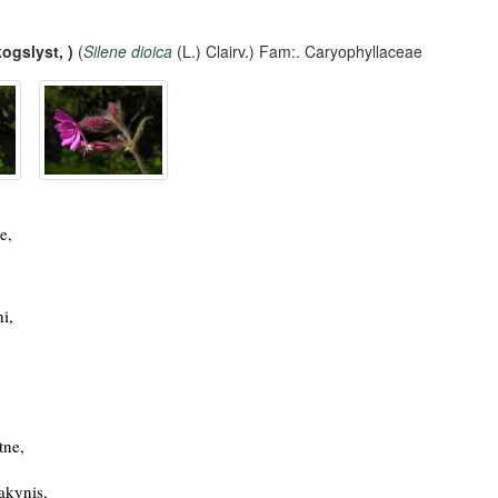
ogslyst, )
(
Silene dioica
(L.) Clairv.) Fam:. Caryophyllaceae
e,
i,
tne,
akynis,