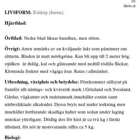
Skriv ut
LIVSFORM:
Tvåårig (bienn).
Hjärtblad:
Örtblad:
Nedre blad liknar hundhex, men större.
Övrigt:
.Arten utmärks av en kväljande lukt som påminner om
råtturin. Bladen är matt mörkgröna. Kan bli upp till 2 meter hög,
stjälken är ihålig, kal och glänsande med nedtill rödlila fläckar.
Klotrunda frukter med vågiga åsar. Ratas i allmänhet.
Utbredning, växtplats och betydelse:
Förekommer sällsynt på
framför allt närings- och kväverik mark i Götaland och Svealand.
Gårdar, vägkanter och rudetatmark.innehåller coniin samt
närbesläktade alkaloider. Dessa bryts ned under torkning men
innehåller fortfarande skadliga halter som sedan under laging
minskar ytterligare. Dödlig dos för häst är ca två kg i färskt
tillstånd, för nöt är motsvarande siffra ca 5 kg.
Biologi: