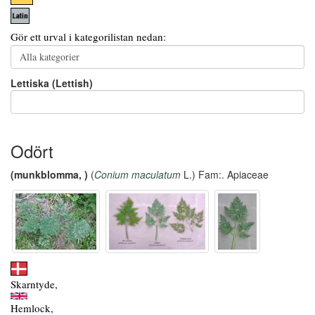
Gör ett urval i kategorilistan nedan:
Lettiska (Lettish)
Odört
(munkblomma, )
(
Conium maculatum
L.) Fam:. Apiaceae
Skarntyde,
Hemlock,