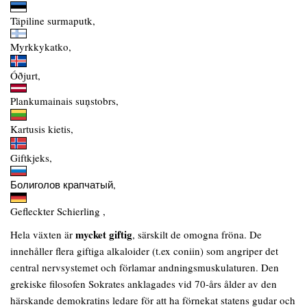
Täpiline surmaputk,
Myrkkykatko,
Óðjurt,
Plankumainais suņstobrs,
Kartusis kietis,
Giftkjeks,
Болиголов крапчатый,
Gefleckter Schierling ,
mycket giftig
Hela växten är
, särskilt de omogna fröna. De
innehåller flera giftiga alkaloider (t.ex coniin) som angriper det
central nervsystemet och förlamar andningsmuskulaturen. Den
grekiske filosofen Sokrates anklagades vid 70-års ålder av den
härskande demokratins ledare för att ha förnekat statens gudar och