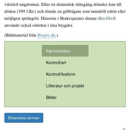
vilselett ungdomen. Efter en dramatisk rättegång dömdes han till
döden (399 f.Kr.) och tömde en giftbägare som innehöll odört eller
möjligen sprängört. Häxorna i Shakespeares drama
Machbeth
använde också odörten i sina brygder.
(Bildmaterial från
Biopix.dk
.)
Kännetecken
Kontroll/art
Kontroll/livsform
Litteratur och projekt
Bilder
Botaniska termer