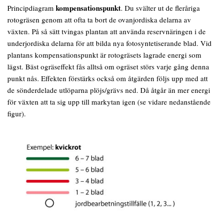
kompensationspunkt
Principdiagram
. Du svälter ut de fleråriga
rotogräsen genom att ofta ta bort de ovanjordiska delarna av
växten. På så sätt tvingas plantan att använda reservnäringen i de
underjordiska delarna för att bilda nya fotosyntetiserande blad. Vid
plantans kompensationspunkt är rotogräsets lagrade energi som
lägst. Bäst ogräseffekt fås alltså om ogräset störs varje gång denna
punkt nås. Effekten förstärks också om åtgärden följs upp med att
de sönderdelade utlöparna plöjs/grävs ned. Då åtgår än mer energi
för växten att ta sig upp till markytan igen (se vidare nedanstående
figur).