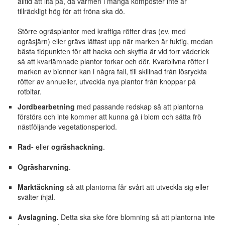
alltid att lita på, då värmen i många komposter inte är
tillräckligt hög för att fröna ska dö.
Större ogräsplantor med kraftiga rötter dras (ev. med
ogräsjärn) eller grävs lättast upp när marken är fuktig, medan
bästa tidpunkten för att hacka och skyffla är vid torr väderlek
så att kvarlämnade plantor torkar och dör. Kvarblivna rötter i
marken av bienner kan i några fall, till skillnad från lösryckta
rötter av annueller, utveckla nya plantor från knoppar på
rotbitar.
Jordbearbetning
med passande redskap så att plantorna
förstörs och inte kommer att kunna gå i blom och sätta frö
nästföljande vegetationsperiod.
Rad-
eller
ogräshackning
.
Ogräsharvning
.
Marktäckning
så att plantorna får svårt att utveckla sig eller
svälter ihjäl.
Avslagning.
Detta ska ske före blomning så att plantorna inte