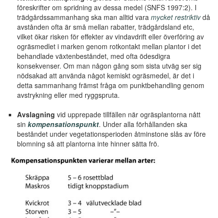
föreskrifter om spridning av dessa medel (SNFS 1997:2). I
trädgårdssammanhang ska man alltid vara
mycket restriktiv
då
avstånden ofta är små mellan rabatter, trädgårdsland etc,
vilket ökar risken för effekter av vindavdrift eller överföring av
ogräsmedlet i marken genom rotkontakt mellan plantor i det
behandlade växtenbeståndet, med ofta ödesdigra
konsekvenser. Om man någon gång som sista utväg ser sig
nödsakad att använda något kemiskt ogräsmedel, är det i
detta sammanhang främst fråga om punktbehandling genom
avstrykning eller med ryggspruta.
Avslagning
vid upprepade tillfällen när ogräsplantorna nått
sin
kompensationspunkt
. Under alla förhållanden ska
beståndet under vegetationsperioden åtminstone slås av före
blomning så att plantorna inte hinner sätta frö.