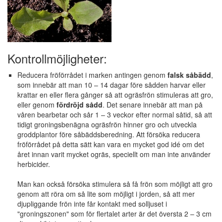
Kontrollmöjligheter:
Reducera fröförrådet i marken antingen genom
falsk såbädd
,
som innebär att man 10 – 14 dagar före sådden harvar eller
krattar en eller flera gånger så att ogräsfrön stimuleras att gro,
eller genom
fördröjd sådd
. Det senare innebär att man på
våren bearbetar och sår 1 – 3 veckor efter normal såtid, så att
tidigt groningsbenägna ogräsfrön hinner gro och utveckla
groddplantor före såbäddsberedning. Att försöka reducera
fröförrådet på detta sätt kan vara en mycket god idé om det
året innan varit mycket ogräs, speciellt om man inte använder
herbicider.
Man kan också försöka stimulera så få frön som möjligt att gro
genom att röra om så lite som möjligt i jorden, så att mer
djupliggande frön inte får kontakt med solljuset i
"groningszonen" som för flertalet arter är det översta 2 – 3 cm