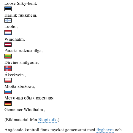
Loose Silky-bent,
Harilik rukkihein,
Luoho,
Windhalm,
Parasta rudzusmilga,
Dirvine smilguole,
Åkerkvein ,
Miotła zbożowa,
Метлица обыкновенная,
Gemeiner Windhalm ,
(Bildmaterial från
Biopix.dk
.)
Angående kontroll finns mycket gemensamt med
flyghavre
och