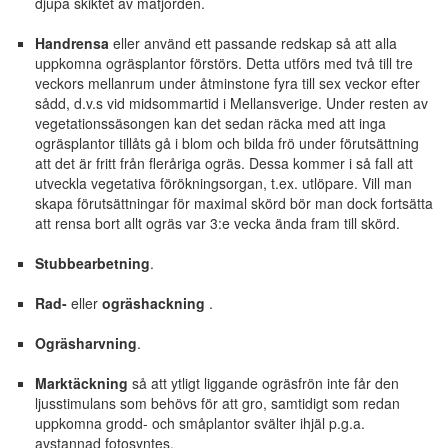
djupa skiktet av matjorden.
Handrensa
eller använd ett passande redskap så att alla
uppkomna ogräsplantor förstörs. Detta utförs med två till tre
veckors mellanrum under åtminstone fyra till sex veckor efter
sådd, d.v.s vid midsommartid i Mellansverige. Under resten av
vegetationssäsongen kan det sedan räcka med att inga
ogräsplantor tillåts gå i blom och bilda frö under förutsättning
att det är fritt från fleråriga ogräs. Dessa kommer i så fall att
utveckla vegetativa förökningsorgan, t.ex. utlöpare. Vill man
skapa förutsättningar för maximal skörd bör man dock fortsätta
att rensa bort allt ogräs var 3:e vecka ända fram till skörd.
Stubbearbetning
.
Rad-
eller
ogräshackning
.
Ogräsharvning
.
Marktäckning
så att ytligt liggande ogräsfrön inte får den
ljusstimulans som behövs för att gro, samtidigt som redan
uppkomna grodd- och småplantor svälter ihjäl p.g.a.
avstannad fotosyntes.