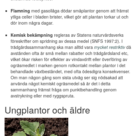
Flamning
med gasollåga dödar småplantor genom att främst
ytliga celler i bladen brister, vilket gör att plantan torkar ut och
dör inom några dagar.
Kemisk bekämpning
regleras av Statens naturvårdsverks
föreskrifter om spridning av dessa medel (SNFS 1997:2). I
trädgårdssammanhang ska man alltid vara
mycket restriktiv
då
avstånden ofta är små mellan rabatter och trädgårdsland etc,
vilket ökar risken för effekter av vindavdrift eller överföring av
ogräsmedlet i marken genom rotkontakt mellan plantor i det
behandlade växtbeståndet, med ofta ödesdigra konsekvenser.
Om man någon gång som sista utväg ser sig nödsakad att
använda något kemiskt ogräsmedel så är det i detta
sammanhang främst fråga om punktbehandling genom
avstrykning eller med ryggspruta.
Ungplantor och äldre