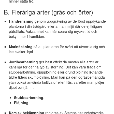
hinner sätta frö.
B. Fleråriga arter (gräs och örter)
Handrensning
genom uppgrävning av de först uppdykande
plantorna i din trädgård eller annan miljö där de ej tidigare
påträffats. Vaksamhet kan här spara dig mycket tid och
bekymmer i framtiden.
Marktäckning
så att plantorna får svårt att utveckla sig och
lätt svälter ihjäl.
Jordbearbetning
ger bäst effekt då nästan alla arter är
känsliga för denna typ av störning. Det kan vara fråga om
stubbearbetning, djupplöjning eller grund plöjning liknande
äldre tiders skumplöjning. Man kan på den ogräsbemängda
ytan också använda kultivator eller fräs, varefter man plöjer
djupt och jämnt.
Stubbearbetning
.
Plöjning
.
Kemisk bekämpning
regleras av Statens naturvårdsverks