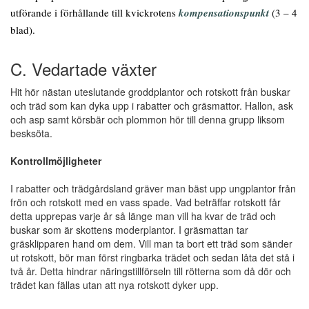
utförande i förhållande till kvickrotens
kompensationspunkt
(3 – 4
blad).
C. Vedartade växter
Hit hör nästan uteslutande groddplantor och rotskott från buskar
och träd som kan dyka upp i rabatter och gräsmattor. Hallon, ask
och asp samt körsbär och plommon hör till denna grupp liksom
besksöta.
Kontrollmöjligheter
I rabatter och trädgårdsland gräver man bäst upp ungplantor från
frön och rotskott med en vass spade. Vad beträffar rotskott får
detta upprepas varje år så länge man vill ha kvar de träd och
buskar som är skottens moderplantor. I gräsmattan tar
gräsklipparen hand om dem. Vill man ta bort ett träd som sänder
ut rotskott, bör man först ringbarka trädet och sedan låta det stå i
två år. Detta hindrar näringstillförseln till rötterna som då dör och
trädet kan fällas utan att nya rotskott dyker upp.