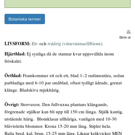
Botaniska termer
Skriv ut
LIVSFORM:
Ett-
och
tvåårig (vinterannuell/bienn).
Hjärtblad:
Ej synliga då de stannar kvar uppsvällda inom
fröskalet.
Örtblad:
Framkommer ett och ett, blad 1–2 rudimentära, sedan
parbladiga med 6-10 par småblad, oftast tydligt ådrade, grenat
klänge. Bladskiva mjukhårig.
Övrigt:
Storvuxen. Den fullvuxna plantans klängande,
förgrenade stjälkar kan bli upp till 150 cm långa. Stjälk kantig,
utstående hårig. Blomklasar ullhåriga, vanligen med 10-30
blåvioletta blommor. Krona 15-20 mm lång. Stipler hela.
Balja bred, kal, brun, 15-25 mm lång. Liknar kråkvicker MEN