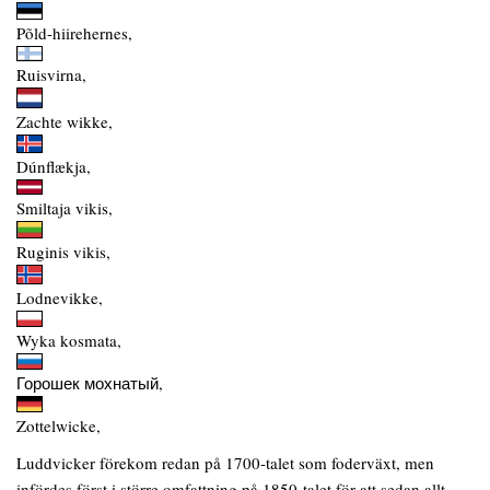
Põld-hiirehernes,
Ruisvirna,
Zachte wikke,
Dúnflækja,
Smiltaja vikis,
Ruginis vikis,
Lodnevikke,
Wyka kosmata,
Горошек мохнатый,
Zottelwicke,
Luddvicker förekom redan på 1700-talet som foderväxt, men
infördes först i större omfattning på 1850-talet för att sedan allt