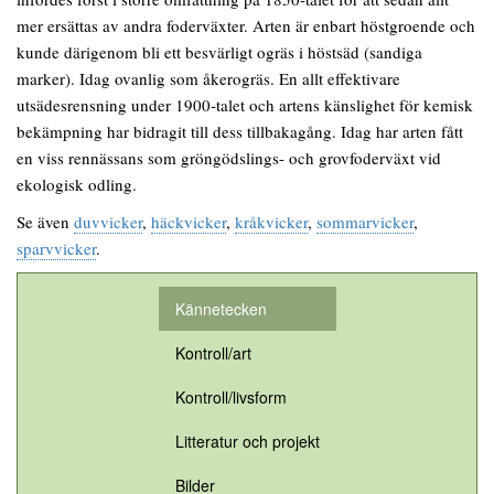
mer ersättas av andra foderväxter. Arten är enbart höstgroende och
kunde därigenom bli ett besvärligt ogräs i höstsäd (sandiga
marker). Idag ovanlig som åkerogräs. En allt effektivare
utsädesrensning under 1900-talet och artens känslighet för kemisk
bekämpning har bidragit till dess tillbakagång. Idag har arten fått
en viss rennässans som gröngödslings- och grovfoderväxt vid
ekologisk odling.
Se även
duvvicker
,
häckvicker
,
kråkvicker
,
sommarvicker
,
sparvvicker
.
Kännetecken
Kontroll/art
Kontroll/livsform
Litteratur och projekt
Bilder