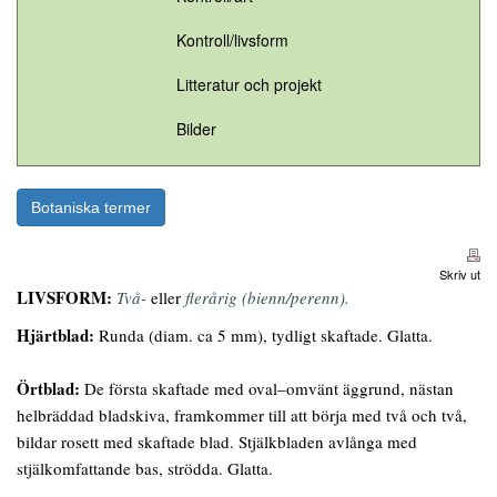
Kontroll/livsform
Litteratur och projekt
Bilder
Botaniska termer
Skriv ut
LIVSFORM:
Två-
eller
flerårig (bienn/perenn).
Hjärtblad:
Runda (diam. ca 5 mm), tydligt skaftade. Glatta.
Örtblad:
De första skaftade med oval–omvänt äggrund, nästan
helbräddad bladskiva, framkommer till att börja med två och två,
bildar rosett med skaftade blad. Stjälkbladen avlånga med
stjälkomfattande bas, strödda. Glatta.