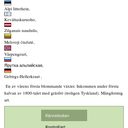
Alpi litterhein,
Kevättaskuruoho,
Zilganais naudulis,
Melsvoji čiužutė,
Vårpengeurt,
Ярутка альпийская,
Gebirgs-Hellerkraut ,
En av vårens första blommande växter. Inkommen under första
halvan av 1800-talet med gräsfrö (troligen Tyskland). Mångformig
art.
Kännetecken
Kontroll/art