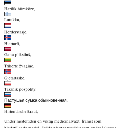
Harilik hiirekõrv,
Lutukka,
Herderstasje,
Hjartarfi,
Ganu plikstinš,
Trikerte žvagine,
Gjetartaske,
Tasznik pospolity,
Пастушья сумка обыкновенная,
Hirtentäschelkraut,
Under medeltiden en viktig medicinalväxt, främst som
blodstillande medel. Späda plantor utmärkt som smörgåskrasse