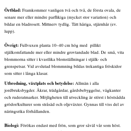
Örtblad:
Framkommer vanligen två och två, de första ovala, de
senare mer eller mindre parflikiga (mycket stor variation) och
bildar en bladrosett. Mittnerv tydlig. Tätt håriga, stjärnhår (ev.
lupp).
Övrigt:
Fullvuxen planta 10–40 cm hög med pillikt
stjälkomfattande mer eller mindre grovtandade blad. De små, vita
blommorna sitter i kvastlika blomställningar i stjälk- och
grenspetsar. Vid avslutad blommning bildas trekantiga fröskidor
som sitter i långa klasar.
Utbredning, växtplats och betydelse:
Allmän i alla
jordbruksbygder. Åkrar, trädgårdar, gårdsbebyggelse, vägkanter
och ruderatmarker. Möjligheten till utveckling är störst i höstsådda
grödor/kulturer som stråsäd och oljeväxter. Gynnas till viss del av
näringsrika förhållanden.
Biologi:
Förökas endast med frön, som gror såväl vår som höst.