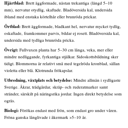
Hjärtblad:
Brett äggformade, nästan trekantiga (längd 5–10
mm), nervatur otydlig, skaftade. Bladöversida kal, undersida
ibland med enstaka körtelhår eller brunröda prickar.
Örtblad:
Brett äggformade, bladkant hel, nervatur mycket tydlig,
oskaftade, framkommer parvis, bildar ej rosett. Bladöversida kal,
undersida med tydliga brunröda pricka.
Övrigt:
Fullvuxen planta har 5–30 cm långa, veka, mer eller
mindre nedliggande, fyrkantiga stjälkar. Sidoskottsbildning sker
tidigt. Blommorna är relativt små med tegelröda kronblad, sällan
violetta eller blå. Klotrunda frökapslar.
Utbredning, växtplats och betydelse:
Mindre allmän i sydligaste
Sverige. Åkrar, trädgårdar, skräp- och ruderatmarker samt
stränder, särskilt på näringsrika jordar. Ingen direkt betydelse som
ogräs.
Biologi:
Förökas endast med frön, som endast gro under våren.
Fröna ganska långlivade i åkermark >5–10 år.