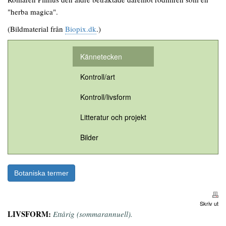
"herba magica".
(Bildmaterial från
Biopix.dk
.)
Kännetecken
Kontroll/art
Kontroll/livsform
Litteratur och projekt
Bilder
Botaniska termer
Skriv ut
LIVSFORM:
Ettårig (sommarannuell).