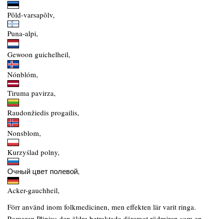
Põld-varsapõlv,
Puna-alpi,
Gewoon guichelheil,
Nónblóm,
Tiruma pavirza,
Raudonžiedis progailis,
Nonsblom,
Kurzyślad polny,
Очный цвет полевой,
Acker-gauchheil,
Förr använd inom folkmedicinen, men effekten lär varit ringa.
Romaren Plinius den äldre betraktade däremot rödmiren som en