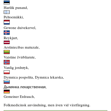
Harilik punand,
Peltoemäkki,
Gewone duivekervel,
Reykjurt,
Arstiniecibas matuzale,
Vaistine žvirbliarute,
Vanlig jordrøyk,
Dymnica pospolita, Dymnica lekarska,
Дымянка лекарственная,
Gemeiner Erdrauch,
Folkmedicinsk användning, men även vid växtfärgning.