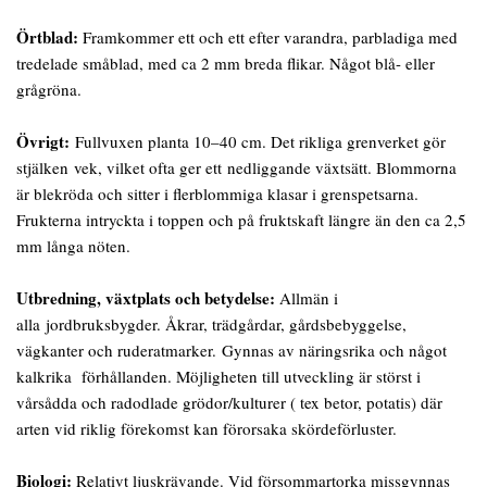
Örtblad:
Framkommer ett och ett efter varandra, parbladiga med
tredelade småblad, med ca 2 mm breda flikar. Något blå- eller
grågröna.
Övrigt:
Fullvuxen planta 10–40 cm. Det rikliga grenverket gör
stjälken vek, vilket ofta ger ett nedliggande växtsätt. Blommorna
är blekröda och sitter i flerblommiga klasar i grenspetsarna.
Frukterna intryckta i toppen och på fruktskaft längre än den ca 2,5
mm långa nöten.
Utbredning, växtplats och betydelse:
Allmän i
alla jordbruksbygder. Åkrar, trädgårdar, gårdsbebyggelse,
vägkanter och ruderatmarker. Gynnas av näringsrika och något
kalkrika förhållanden. Möjligheten till utveckling är störst i
vårsådda och radodlade grödor/kulturer ( tex betor, potatis) där
arten vid riklig förekomst kan förorsaka skördeförluster.
Biologi:
Relativt ljuskrävande. Vid försommartorka missgynnas