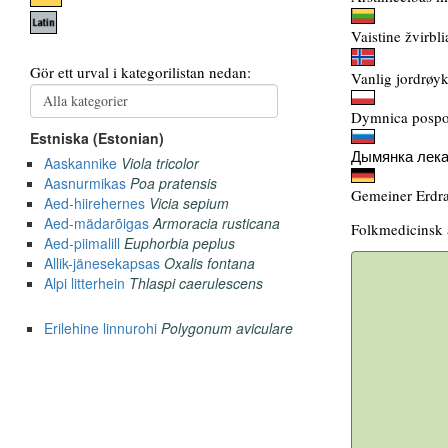
Vaistine žvirbli
Vanlig jordrøyk
Dymnica pospol
Дымянка лека
Gemeiner Erdr
Folkmedicinsk 