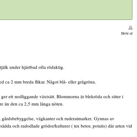
Skriv ut
jälk under hjärtbad ofta rödaktig.
 ca 2 mm breda flikar. Något blå- eller grågröna.
 ger ett nedliggande växtsätt. Blommorna är blekröda och sitter i
ngre än den ca 2,5 mm långa nöten.
r, gårdsbebyggelse, vägkanter och ruderatmarker. Gynnas av
sådda och radodlade grödor/kulturer ( tex betor, potatis) där arten vid