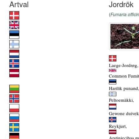
Jordrök
(
Fumaria offici
Laege-Jordrøg,
Common Fumit
Harilik punand
Peltoemäkki,
Gewone duiveke
Reykjurt,
Arstiniecibas m