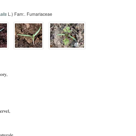
nalis
L.) Fam:. Fumariaceae
ory,
,
rvel,
atuzale,