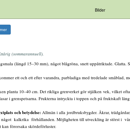
Bilder
rmer
ttårig (sommarannuell).
smala (längd 15–30 mm), något blågröna, snett uppåtriktade. Glatta. St
mmer ett och ett efter varandra, parbladiga med tredelade småblad, med
en planta 10–40 cm. Det rikliga grenverket gör stjälken vek, vilket ofta
asar i grenspetsarna. Frukterna intryckta i toppen och på fruktskaft lä
xtplats och betydelse:
Allmän i alla jordbruksbygder. Åkrar, trädgårda
 något kalkrika förhållanden. Möjligheten till utveckling är störst i vår
t kan förorsaka skördeförluster.