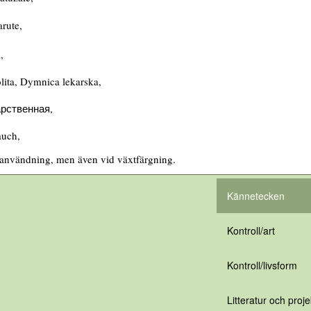
arute,
,
ita, Dymnica lekarska,
рственная,
auch,
användning, men även vid växtfärgning.
Kännetecken
Kontroll/art
Kontroll/livsform
Litteratur och proje