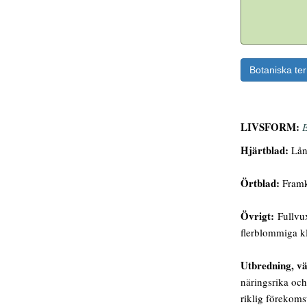
Botaniska te
LIVSFORM:
E
Hjärtblad:
Lång
Örtblad:
Framko
Övrigt:
Fullvux
flerblommiga kl
Utbredning, vä
näringsrika och
riklig förekoms