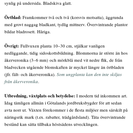
synlig på undersida. Bladskiva glatt.
Örtblad:
Framkommer två och två (korsvis motsatta), äggrunda
med grovt naggag bladkant, tydlig mittnerv. Övervintrande plantor
bildar bladrosett. Håriga.
Övrigt:
Fullvuxen planta 10–30 cm, stjälkar vanligen
nedliggande, tidig sidoskottsbildning. Blommorna är större än hos
åkerveronika (3–6 mm) och mörkblå med vit nedre flik, de från
bladvecken utgående blomskaften är mycket längre än örtbladen
(jfr. fält- och åkerveronika).
Som ungplanta kan den inte skiljas
från åkerveronika
.
Utbredning, växtplats och betydelse:
I modern tid inkommen art.
Idag tämligen allmän i Götalands jordbruksbygder för att sedan
avta norr ut. Växten förekommer i de flesta miljöer men särskilt på
näringsrik mark (t.ex. rabatter, trädgårdsland). Täta övervintrande
bestånd kan sätta tillbaka höstsädens utvecklingen.