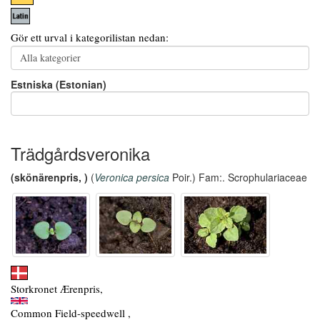
Gör ett urval i kategorilistan nedan:
Estniska (Estonian)
Trädgårdsveronika
(skönärenpris, )
(
Veronica persica
Poir.) Fam:. Scrophulariaceae
Storkronet Ærenpris,
Common Field-speedwell ,