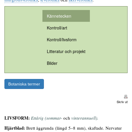
Kännetecken
Kontroll/art
Kontroll/livsform
Litteratur och projekt
Bilder
Botaniska termer
Skriv ut
LIVSFORM:
Ettårig (sommar-
och
vinterannuell).
Hjärtblad:
Brett äggrunda (längd 5–8 mm), skaftade. Nervatur