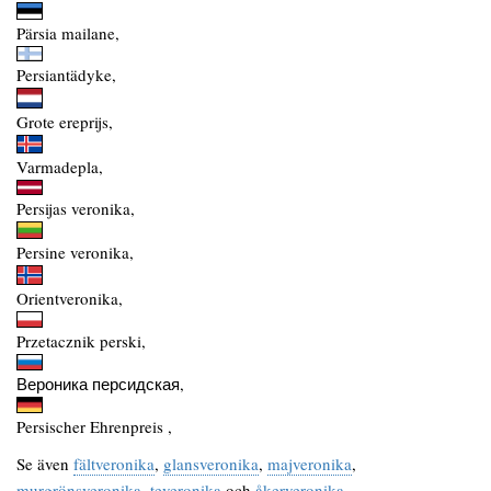
Pärsia mailane,
Persiantädyke,
Grote ereprijs,
Varmadepla,
Persijas veronika,
Persine veronika,
Orientveronika,
Przetacznik perski,
Вероника персидская,
Persischer Ehrenpreis ,
Se även
fältveronika
,
glansveronika
,
majveronika
,
murgrönsveronika
,
teveronika
och
åkerveronika
.