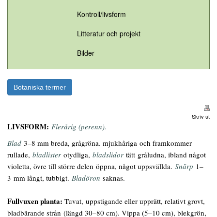
Kontroll/livsform
Litteratur och projekt
Bilder
Botaniska termer
Skriv ut
LIVSFORM:
Flerårig (perenn).
Blad
3–8 mm breda, grågröna. mjukhåriga och framkommer
rullade,
bladlister
otydliga,
bladslidor
tätt gråludna, ibland något
violetta, övre till större delen öppna, något uppsvällda.
Snärp
1–
3 mm långt, tubbigt.
Bladöron
saknas.
Fullvuxen planta:
Tuvat, uppstigande eller upprätt, relativt grovt,
bladbärande strån (längd 30–80 cm). Vippa (5–10 cm), blekgrön,