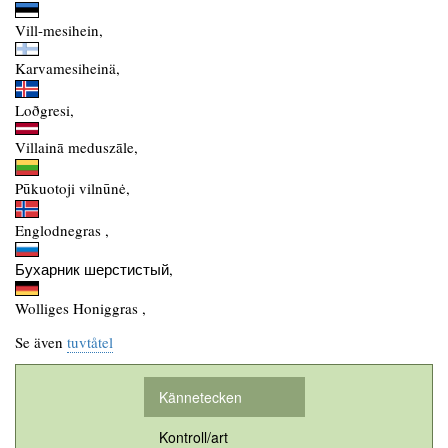
Vill-mesihein,
Karvamesiheinä,
Loðgresi,
Villainā meduszāle,
Pūkuotoji vilnūnė,
Englodnegras ,
Бухарник шерстистый,
Wolliges Honiggras ,
Se även
tuvtåtel
Kännetecken
Kontroll/art