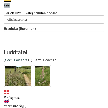
Gör ett urval i kategorilistan nedan:
Estniska (Estonian)
Luddtåtel
(
Holcus lanatus
L.) Fam:. Poaceae
Fløjlsgræs,
Yorkshire-fog ,