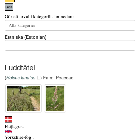
Gör ett urval i kategorilistan nedan:
Estniska (Estonian)
Luddtåtel
(
Holcus lanatus
L.) Fam:. Poaceae
Fløjlsgræs,
Yorkshire-fog ,