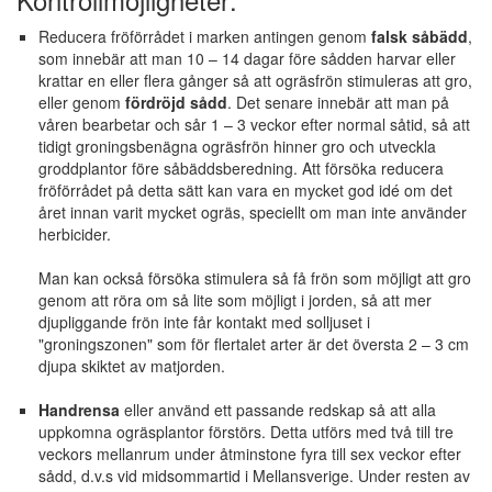
Reducera fröförrådet i marken antingen genom
falsk såbädd
,
som innebär att man 10 – 14 dagar före sådden harvar eller
krattar en eller flera gånger så att ogräsfrön stimuleras att gro,
eller genom
fördröjd sådd
. Det senare innebär att man på
våren bearbetar och sår 1 – 3 veckor efter normal såtid, så att
tidigt groningsbenägna ogräsfrön hinner gro och utveckla
groddplantor före såbäddsberedning. Att försöka reducera
fröförrådet på detta sätt kan vara en mycket god idé om det
året innan varit mycket ogräs, speciellt om man inte använder
herbicider.
Man kan också försöka stimulera så få frön som möjligt att gro
genom att röra om så lite som möjligt i jorden, så att mer
djupliggande frön inte får kontakt med solljuset i
"groningszonen" som för flertalet arter är det översta 2 – 3 cm
djupa skiktet av matjorden.
Handrensa
eller använd ett passande redskap så att alla
uppkomna ogräsplantor förstörs. Detta utförs med två till tre
veckors mellanrum under åtminstone fyra till sex veckor efter
sådd, d.v.s vid midsommartid i Mellansverige. Under resten av