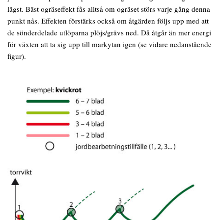
lägst. Bäst ogräseffekt fås alltså om ogräset störs varje gång denna
punkt nås. Effekten förstärks också om åtgärden följs upp med att
de sönderdelade utlöparna plöjs/grävs ned. Då åtgår än mer energi
för växten att ta sig upp till markytan igen (se vidare nedanstående
figur).