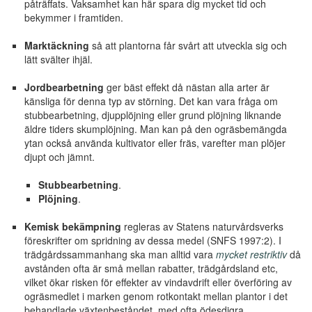
påträffats. Vaksamhet kan här spara dig mycket tid och
bekymmer i framtiden.
Marktäckning
så att plantorna får svårt att utveckla sig och
lätt svälter ihjäl.
Jordbearbetning
ger bäst effekt då nästan alla arter är
känsliga för denna typ av störning. Det kan vara fråga om
stubbearbetning, djupplöjning eller grund plöjning liknande
äldre tiders skumplöjning. Man kan på den ogräsbemängda
ytan också använda kultivator eller fräs, varefter man plöjer
djupt och jämnt.
Stubbearbetning
.
Plöjning
.
Kemisk bekämpning
regleras av Statens naturvårdsverks
föreskrifter om spridning av dessa medel (SNFS 1997:2). I
trädgårdssammanhang ska man alltid vara
mycket restriktiv
då
avstånden ofta är små mellan rabatter, trädgårdsland etc,
vilket ökar risken för effekter av vindavdrift eller överföring av
ogräsmedlet i marken genom rotkontakt mellan plantor i det
behandlade växtenbeståndet, med ofta ödesdigra