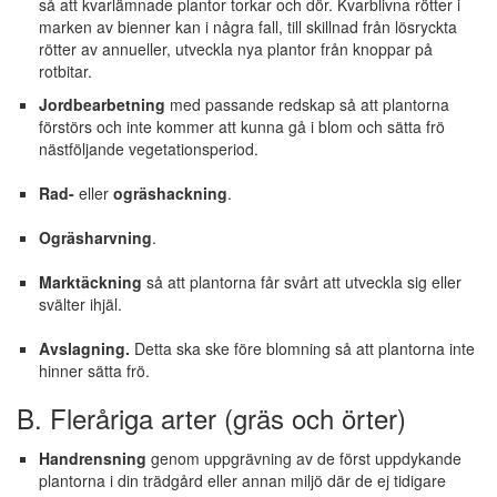
så att kvarlämnade plantor torkar och dör. Kvarblivna rötter i
marken av bienner kan i några fall, till skillnad från lösryckta
rötter av annueller, utveckla nya plantor från knoppar på
rotbitar.
Jordbearbetning
med passande redskap så att plantorna
förstörs och inte kommer att kunna gå i blom och sätta frö
nästföljande vegetationsperiod.
Rad-
eller
ogräshackning
.
Ogräsharvning
.
Marktäckning
så att plantorna får svårt att utveckla sig eller
svälter ihjäl.
Avslagning.
Detta ska ske före blomning så att plantorna inte
hinner sätta frö.
B. Fleråriga arter (gräs och örter)
Handrensning
genom uppgrävning av de först uppdykande
plantorna i din trädgård eller annan miljö där de ej tidigare