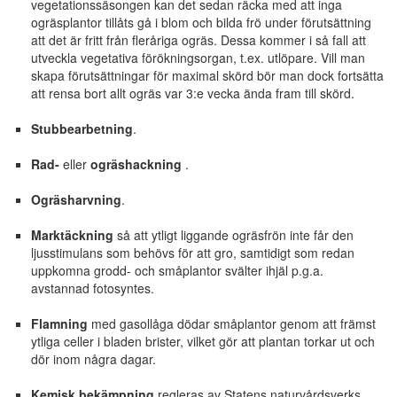
vegetationssäsongen kan det sedan räcka med att inga
ogräsplantor tillåts gå i blom och bilda frö under förutsättning
att det är fritt från fleråriga ogräs. Dessa kommer i så fall att
utveckla vegetativa förökningsorgan, t.ex. utlöpare. Vill man
skapa förutsättningar för maximal skörd bör man dock fortsätta
att rensa bort allt ogräs var 3:e vecka ända fram till skörd.
Stubbearbetning
.
Rad-
eller
ogräshackning
.
Ogräsharvning
.
Marktäckning
så att ytligt liggande ogräsfrön inte får den
ljusstimulans som behövs för att gro, samtidigt som redan
uppkomna grodd- och småplantor svälter ihjäl p.g.a.
avstannad fotosyntes.
Flamning
med gasollåga dödar småplantor genom att främst
ytliga celler i bladen brister, vilket gör att plantan torkar ut och
dör inom några dagar.
Kemisk bekämpning
regleras av Statens naturvårdsverks