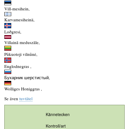
Vill-mesihein,
Karvamesiheinä,
Loðgresi,
Villainā meduszāle,
Pūkuotoji vilnūnė,
Englodnegras ,
Бухарник шерстистый,
Wolliges Honiggras ,
Se även
tuvtåtel
Kännetecken
Kontroll/art