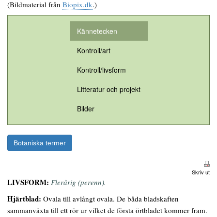
(Bildmaterial från
Biopix.dk
.)
Kännetecken
Kontroll/art
Kontroll/livsform
Litteratur och projekt
Bilder
Botaniska termer
Skriv ut
LIVSFORM:
Flerårig (perenn).
Hjärtblad:
Ovala till avlångt ovala. De båda bladskaften
sammanväxta till ett rör ur vilket de första örtbladet kommer fram.