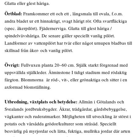
Glatta eller glest håriga.
Örtblad:
Framkommer ett och ett , långsmala till ovala, f.o.m.
andra bladet ur ett hinnaktigt, svagt hårigt rör. Ofta svartfläckiga
(spec. åkerpilört). Fjädernerviga. Glatta till glest håriga /
spindelvävshåriga. De senare gäller speciellt vanlig pilört.
Landformer av vattenpilört har tvär eller något urnupen bladbas till
skillnad från åker- och vanlig pilört.
Övrigt:
Fullvuxen planta 20–60 cm. Stjälk starkt förgrenad med
uppsvällda stjälkleder. Åtminstone I tidigt stadium med rödaktig
färgton. Blommorna är röd-, vit-, eller grönaktiga och sitter i en
axformad blomställning.
Utbredning, växtplats och betydelse:
Allmän i Götalands och
Svealands jordbruksbygder. Åkrar, trädgårdar, gårdsbebyggelse,
vägkanter och ruderatmarker. Möjligheten till utveckling är störst i
potatis och vårsådda grödor/kulturer som stråsäd. Speciellt
besvärlig på myrjordar och lätta, fuktiga, mullrika jordar där arten