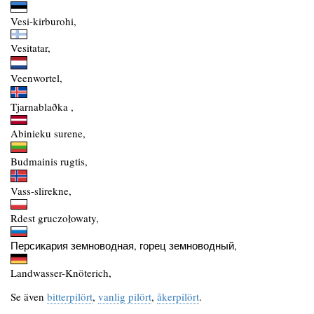
Vesi-kirburohi,
Vesitatar,
Veenwortel,
Tjarnablaðka ,
Abinieku surene,
Budmainis rugtis,
Vass-slirekne,
Rdest gruczołowaty,
Персикария земноводная, горец земноводный,
Landwasser-Knöterich,
Se även
bitterpilört
,
vanlig pilört
,
åkerpilört
.