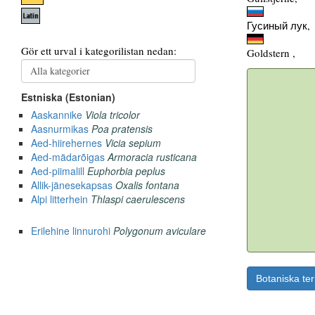
Гусиный лук,
Goldstern ,
Botaniska te