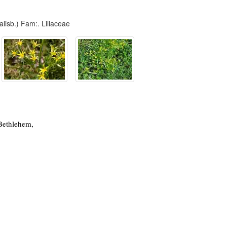
lisb.) Fam:. Liliaceae
-Bethlehem,