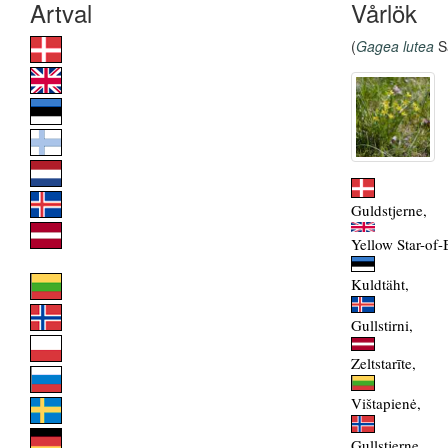
Vårlök
(
Gagea lutea
Sa
Guldstjerne,
Yellow Star-of
Kuldtäht,
Gullstirni,
Zeltstarīte,
Vištapienė,
Gullstjerne,