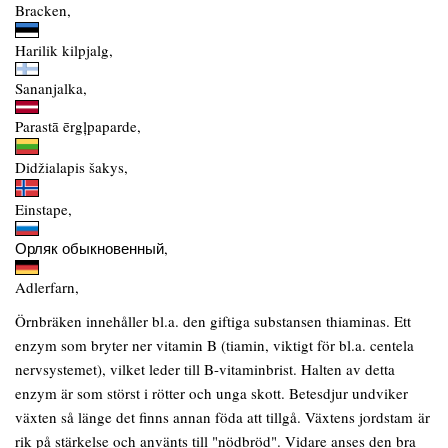
Bracken,
Harilik kilpjalg,
Sananjalka,
Parastā ērgļpaparde,
Didžialapis šakys,
Einstape,
Орляк обыкновенный,
Adlerfarn,
Örnbräken innehåller bl.a. den giftiga substansen thiaminas. Ett
enzym som bryter ner vitamin B (tiamin, viktigt för bl.a. centela
nervsystemet), vilket leder till B-vitaminbrist. Halten av detta
enzym är som störst i rötter och unga skott. Betesdjur undviker
växten så länge det finns annan föda att tillgå. Växtens jordstam är
rik på stärkelse och använts till "nödbröd". Vidare anses den bra