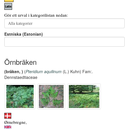
Gör ett urval i kategorilistan nedan:
Estniska (Estonian)
Örnbräken
(bräken, )
(
Pteridium aquilinum
(L.) Kuhn) Fam:.
Dennstaedtiaceae
Ørnebregne,