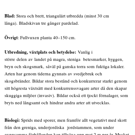
Blad:
Stora och brett, triangulärt utbredda (minst 30 cm
långa). Bladskivan tre gånger pardelad.
Övrigt
: Fullvuxen planta 40–150 cm.
Utbredning, växtplats och betydelse:
Vanlig i
större delen av landet på magra, steniga betesmarker, hyggen,
bryn och skogsmark, såväl på ganska torra som fuktiga lokaler.
Arten har genom tiderna gynnats av svedjebruk och
skogsbränder. Bildar stora bestånd och konkurrerar starkt genom
sitt högresta växtsätt med konkurrenssvagare arter då den skapar
skuggiga miljöer (invasiv). Bildar också ett tjockt förnalager, som
bryts ned långsamt och hindrar andra arter att utvecklas.
Biologi:
Sprids med sporer, men framför allt vegetativt med skott
från den greniga, underjordiska jordstammen, som under
gynnsamma förhållanden kan tillväxa upp mot 2 m per år. Mycket