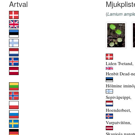
Mjukplist
(
Lamium ample
Liden Tvetand,
Henbit Dead-net
Hõlmine iminõ
Sepiväpeippi,
Hoenderbeet,
Varpatvítönn,
Skaujoša panat