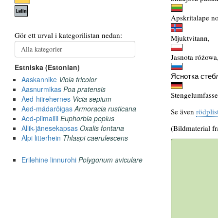
Apskritalape no
Mjuktvitann,
Jasnota różowa
Яснотка сте
Stengelumfasse
Se även
rödplis
(Bildmaterial f