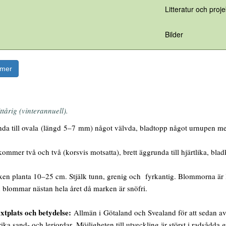
Litteratur och proje
Bilder
rmer
ttårig (vinterannuell).
a till ovala (längd 5–7 mm) något välvda, bladtopp något urnupen med l
mmer två och två (korsvis motsatta), brett äggrunda till hjärtlika, blad
en planta 10–25 cm. Stjälk tunn, grenig och fyrkantig. Blommorna är läpp
 blommar nästan hela året då marken är snöfri.
xtplats och betydelse:
Allmän i Götaland och Svealand för att sedan avt
rika sand- och lerjordar. Möjligheten till utveckling är störst i radsådda 