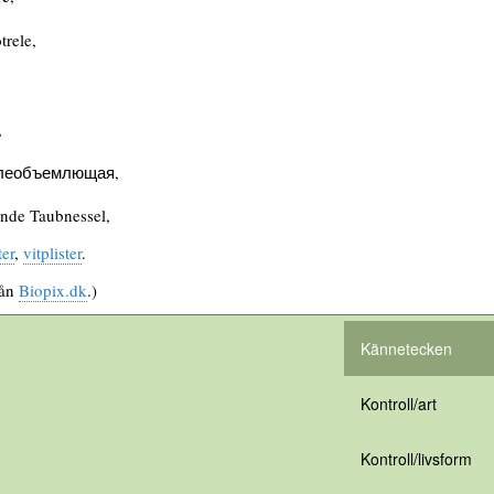
trele,
,
блеобъемлющая,
nde Taubnessel,
ter
,
vitplister
.
rån
Biopix.dk
.)
Kännetecken
Kontroll/art
Kontroll/livsform