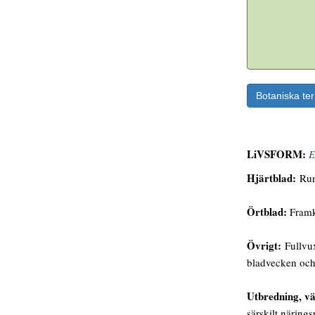
Botaniska te
LiVSFORM:
E
Hjärtblad:
Rund
Örtblad:
Framko
Övrigt:
Fullvux
bladvecken och
Utbredning, vä
särskilt närings