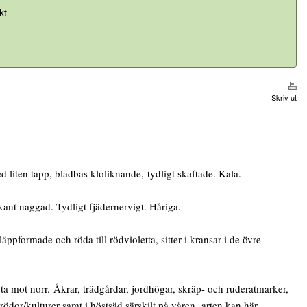
kt
Skriv ut
iten tapp, bladbas kloliknande, tydligt skaftade. Kala.
kant naggad. Tydligt fjädernervigt. Håriga.
formade och röda till rödvioletta, sitter i kransar i de övre
a mot norr. Åkrar, trädgårdar, jordhögar, skräp- och ruderatmarker,
grödor/kulturer samt i höstsäd särskilt på våren, arten kan här