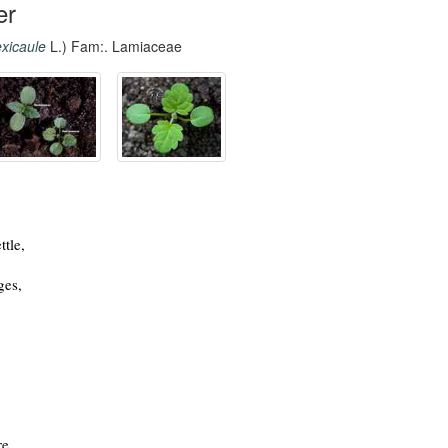
er
xicaule
L.) Fam:. Lamiaceae
tle,
ges,
re,