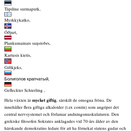
Täpiline surmaputk,
Myrkkykatko,
Óðjurt,
Plankumainais suņstobrs,
Kartusis kietis,
Giftkjeks,
Болиголов крапчатый,
Gefleckter Schierling ,
mycket giftig
Hela växten är
, särskilt de omogna fröna. De
innehåller flera giftiga alkaloider (t.ex coniin) som angriper det
central nervsystemet och förlamar andningsmuskulaturen. Den
grekiske filosofen Sokrates anklagades vid 70-års ålder av den
härskande demokratins ledare för att ha förnekat statens gudar och