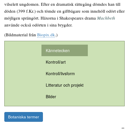
vilselett ungdomen. Efter en dramatisk rättegång dömdes han till
döden (399 f.Kr.) och tömde en giftbägare som innehöll odört eller
möjligen sprängört. Häxorna i Shakespeares drama
Machbeth
använde också odörten i sina brygder.
(Bildmaterial från
Biopix.dk
.)
Kännetecken
Kontroll/art
Kontroll/livsform
Litteratur och projekt
Bilder
Botaniska termer