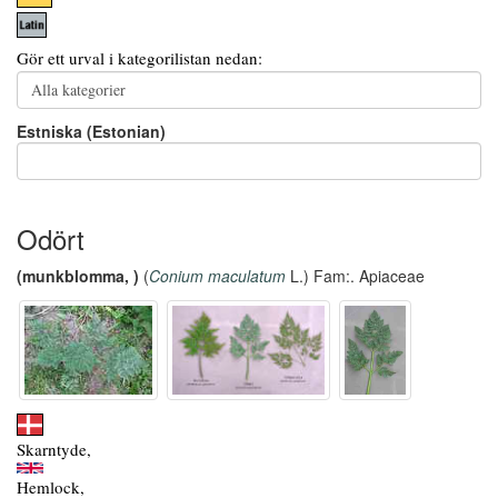
Gör ett urval i kategorilistan nedan:
Estniska (Estonian)
Odört
(munkblomma, )
(
Conium maculatum
L.) Fam:. Apiaceae
Skarntyde,
Hemlock,