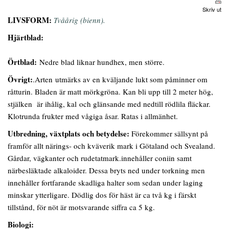
Skriv ut
LIVSFORM:
Tvåårig (bienn).
Hjärtblad:
Örtblad:
Nedre blad liknar hundhex, men större.
Övrigt:
.Arten utmärks av en kväljande lukt som påminner om
råtturin. Bladen är matt mörkgröna. Kan bli upp till 2 meter hög,
stjälken är ihålig, kal och glänsande med nedtill rödlila fläckar.
Klotrunda frukter med vågiga åsar. Ratas i allmänhet.
Utbredning, växtplats och betydelse:
Förekommer sällsynt på
framför allt närings- och kväverik mark i Götaland och Svealand.
Gårdar, vägkanter och rudetatmark.innehåller coniin samt
närbesläktade alkaloider. Dessa bryts ned under torkning men
innehåller fortfarande skadliga halter som sedan under laging
minskar ytterligare. Dödlig dos för häst är ca två kg i färskt
tillstånd, för nöt är motsvarande siffra ca 5 kg.
Biologi: