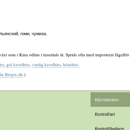
ьянский, гоми, чумиза,
xt som i Kina odlats i tusentals år. Sprids ofta med importerat fågelfrö 
irs
,
grå kavelhirs
,
vanlig kavelhirs
,
hönshirs.
rån
Biopix.dk
.)
Kännetecken
Kontroll/art
Kontroll/livsform