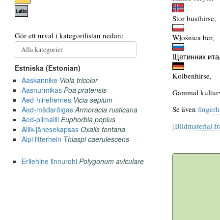
Stor busthirse,
Włośnica ber,
Щетинник итал
Kolbenhirse,
Gammal kulturvä
Se även
fingerh
(Bildmaterial f