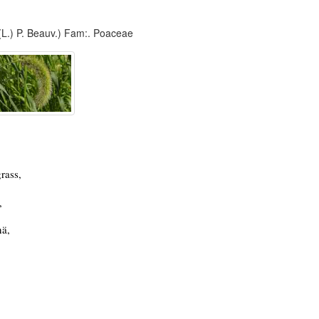
(L.) P. Beauv.) Fam:. Poaceae
grass,
,
nä,