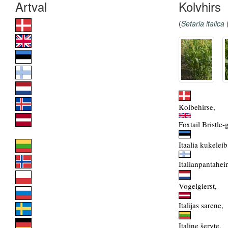
Kolvhirs
(
Setaria italica
Kolbehirse,
Foxtail Bristle-
Itaalia kukeleib
Italianpantahei
Vogelgierst,
Italijas sarene,
Italine šeryte,