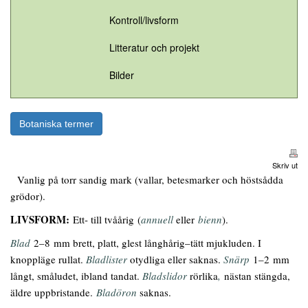
Kontroll/livsform
Litteratur och projekt
Bilder
Botaniska termer
Skriv ut
Vanlig på torr sandig mark (vallar, betesmarker och höstsådda
grödor).
LIVSFORM:
Ett- till tvåårig (
annuell
eller
bienn
).
Blad
2–8 mm brett, platt, glest långhårig–tätt mjukluden. I
knoppläge rullat.
Bladlister
otydliga eller saknas.
Snärp
1–2 mm
långt, småludet, ibland tandat.
Bladslidor
rörlika
,
nästan stängda,
äldre uppbristande.
Bladöron
saknas.