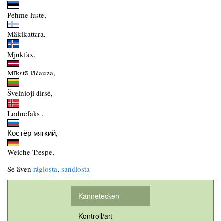
Pehme luste,
Mäkikattara,
Mjukfax,
Mīkstā lāčauza,
Švelnioji dirsė,
Lodnefaks ,
Костёр мягкий,
Weiche Trespe,
Se även
råglosta
,
sandlosta
Kännetecken
Kontroll/art