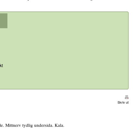
kt
Skriv ut
e. Mittnerv tydlig undersida. Kala.