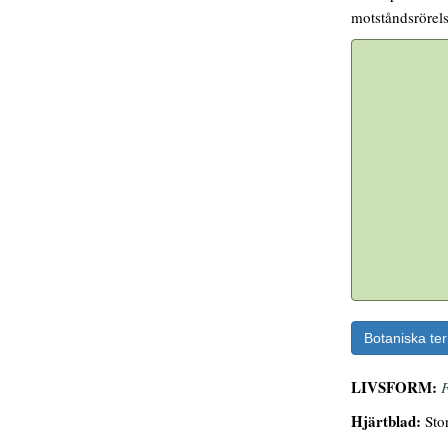
motståndsrörels
Botaniska te
LIVSFORM:
F
Hjärtblad:
Stor