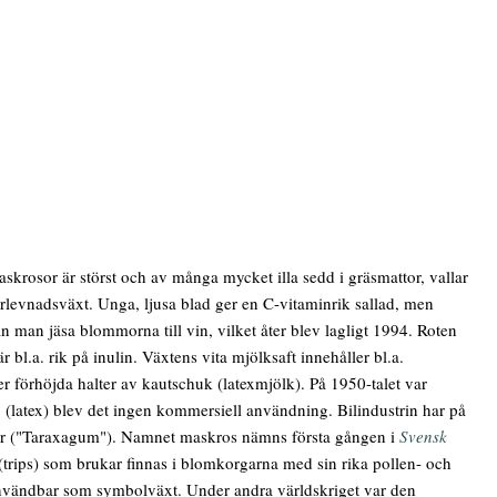
rosor är störst och av många mycket illa sedd i gräsmattor, vallar
rlevnadsväxt. Unga, ljusa blad ger en C-vitaminrik sallad, men
 man jäsa blommorna till vin, vilket åter blev lagligt 1994. Roten
r bl.a. rik på inulin. Växtens vita mjölksaft innehåller bl.a.
r förhöjda halter av kautschuk (latexmjölk). På 1950-talet var
(latex) blev det ingen kommersiell användning. Bilindustrin har på
ötter ("Taraxagum"). Namnet maskros nämns första gången i
Svensk
(trips) som brukar finnas i blomkorgarna med sin rika pollen- och
användbar som symbolväxt. Under andra världskriget var den