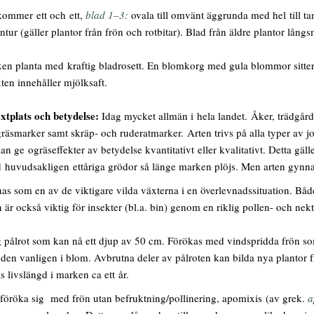
kommer ett och ett,
blad 1–3:
ovala till omvänt äggrunda med hel till t
ntur (gäller plantor från frön och rotbitar). Blad från äldre plantor långsm
xen planta med kraftig bladrosett. En blomkorg med gula blommor sitte
xten innehåller mjölksaft.
xtplats och betydelse:
Idag
mycket
allmän i hela landet. Åker, trädgårda
 gräsmarker samt skräp- och ruderatmarker. Arten trivs på alla typer av jo
kan ge ogräseffekter av betydelse kvantitativt eller kvalitativt. Detta gäl
d huvudsakligen ettåriga grödor så länge marken plöjs. Men arten gynna
s som en av de viktigare vilda växterna i en överlevnadssituation. Både
n är också viktig för insekter (bl.a. bin) genom en riklig pollen- och nek
 pålrot som kan nå ett djup av 50 cm. Förökas med vindspridda frön som
 den vanligen i blom. Avbrutna deler av pålroten kan bilda nya plantor frå
s livslängd i marken ca ett år.
föröka sig med frön utan befruktning/pollinering, apomixis (av grek.
a