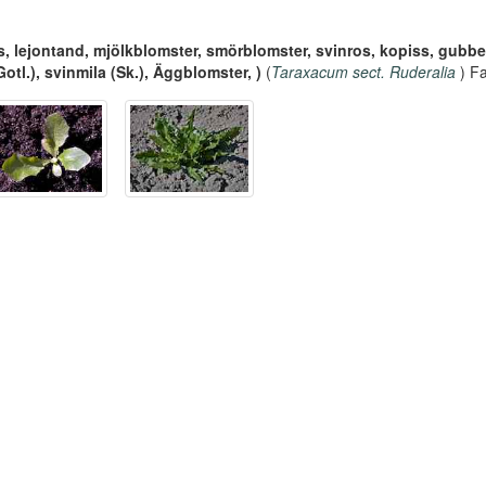
, lejontand, mjölkblomster, smörblomster, svinros, kopiss, gubber
tl.), svinmila (Sk.), Äggblomster, )
(
Taraxacum sect. Ruderalia
) Fa