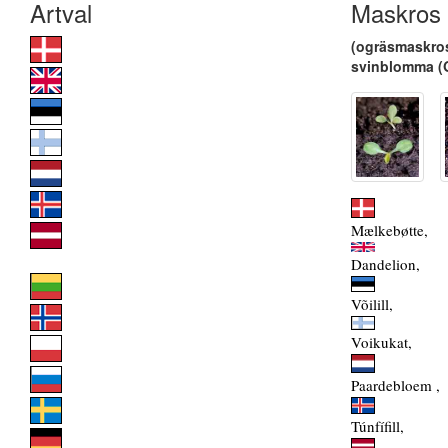
Maskros
(ogräsmaskros
svinblomma (Go
Mælkebøtte,
Dandelion,
Võilill,
Voikukat,
Paardebloem ,
Túnfífill,