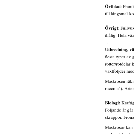
Örtblad
: Fram
till långsmal ko
Övrigt
: Fullvu
ihålig. Hela vä
.
Utbredning, vä
flesta typer av
rötter/rotdelar 
växtföljder me
Maskrosen räkna
ruccola"). Arte
Biologi:
Kraftig
Följande år går
skräppor. Fröna
Maskrosor kan 