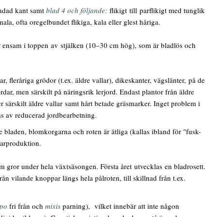
andad kant samt
blad 4
och följande:
flikigt till parflikigt med tunglik
ala, ofta oregelbundet flikiga, kala eller glest håriga.
r ensam i toppen av stjälken (10–30 cm hög), som är bladlös och
r, fleråriga grödor (t.ex. äldre vallar), dikeskanter, vägslänter, på de
rdar, men särskilt på näringsrik lerjord. Endast plantor från äldre
ler särskilt äldre vallar samt hårt betade gräsmarker. Inget problem i
s av reducerad jordbearbetning.
 bladen, blomkorgarna och roten är ätliga (kallas ibland för "fusk-
tarproduktion.
 gror under hela växtsäsongen. Första året utvecklas en bladrosett.
n vilande knoppar längs hela pålroten, till skillnad från t.ex.
po
fri från och
mixis
parning), vilket innebär att inte någon