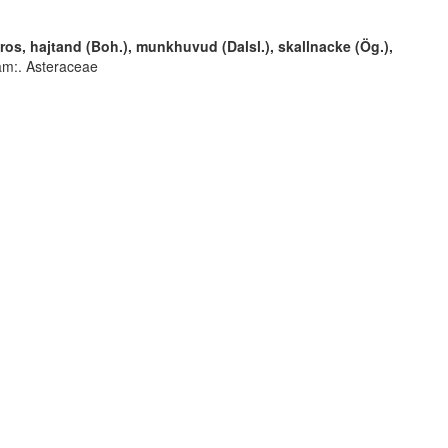
os, hajtand (Boh.), munkhuvud (Dalsl.), skallnacke (Ög.),
m:. Asteraceae