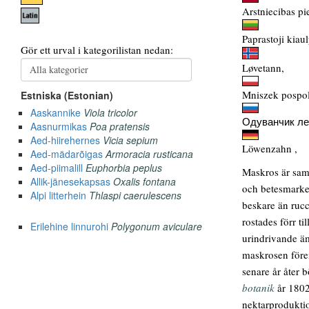
Arstniecibas pi
Paprastoji kiau
Løvetann,
Mniszek pospol
Одуванчик ле
Löwenzahn ,
Maskros är saml
och betesmarker
beskare än rucc
rostades förr ti
urindrivande äm
maskrosen förem
senare år åter 
botanik
år 1802
nektarprodukti