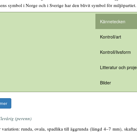
ens symbol i Norge och i Sverige har den blivit symbol för miljöpartiet.
Kännetecken
Kontroll/art
Kontroll/livsform
Litteratur och proje
Bilder
rmer
lerårig (perenn)
 variation: runda, ovala, spadlika till äggrunda (längd 4–7 mm), skaftad