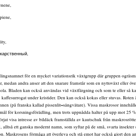
enene,
lpiene,
ity,
карственный,
ingsnamnet för en mycket variationsrik växtgrupp där gruppen ogräsmask
, medan andra anser att den snarare framstår som en nyttoväxt eller öve
ola. Bladen kan också användas vid växtfärgning och som te eller så kan
ll kaffesurrogat under kristider. Den kan också kokas eller stuvas. Roten ä
nen (på franska kallad pissenlit=sängvätare). Vissa maskrosor innehålle
ål för korsningsförädling, men trots uppnådda halter på upp mot 25 % 
börjat visa intresse av bildäck framställda av kautschuk från maskrosr
, alltså ett ganska modernt namn, som syftar på de små, svarta insekter 
on. Maskrosens förmåga att överleva och stå emot har också gjort den 