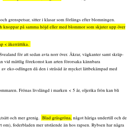
 och grenspetsar, sitter i klasar som förlängs efter blomningen.
 knoppar på samma höjd eller med blommor som skjuter upp över
p < åkerrättika.
ealand för att sedan avta norr över. Åkrar, vägkanter samt skräp-
dan vid måttlig förekomst kan arten förorsaka kännbara
nats av eko-odlingen då den i stråsäd är mycket lättbekämpad med
mmaren. Frönas livslängd i marken < 5 år, oljerika frön kan bli
äxtsätt och mer grenig.
Blad gräsgröna,
något håriga undertill och de
rt om), foderbladen mer utstående än hos rapsen. Rybsen har några