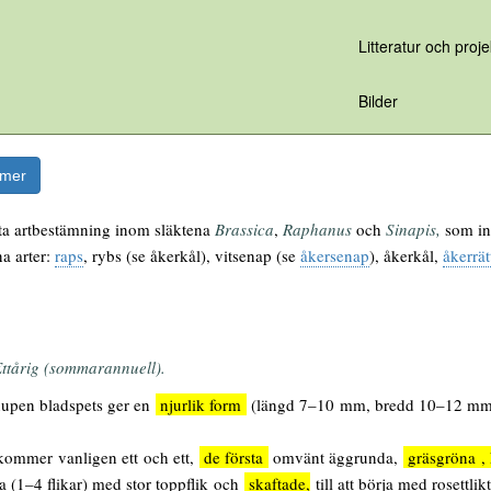
Litteratur och proje
Bilder
rmer
tta artbestämning inom släktena
Brassica
,
Raphanus
och
Sinapis,
som int
a arter:
raps
, rybs (se åkerkål), vitsenap (se
åkersenap
), åkerkål,
åkerrät
ttårig (sommarannuell).
upen bladspets
ger en
njurlik form
(längd 7–10 mm, bredd 10–12 mm),
ommer vanligen ett och ett,
de första
omvänt äggrunda,
gräsgröna , 
ga (1–4 flikar) med stor toppflik och
skaftade,
till att börja med rosettlik