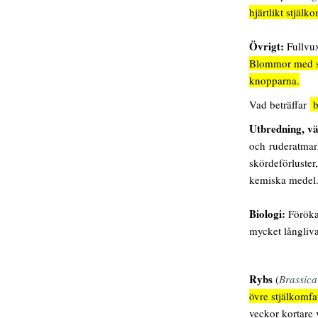
hjärtlikt stjälk
Övrigt:
Fullvu
Blommor med sn
knopparna.
Vad beträffar
b
Utbredning,
vä
och ruderatmark
skördeförluster
kemiska medel
Biologi:
Förökas
mycket långliv
Rybs
(
Brassica
övre stjälkomfa
veckor kortare 