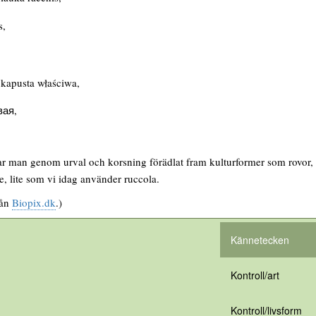
s,
 kapusta właściwa,
вая,
r man genom urval och korsning förädlat fram kulturformer som rovor, o
, lite som vi idag använder ruccola.
rån
Biopix.dk
.)
Kännetecken
Kontroll/art
Kontroll/livsform