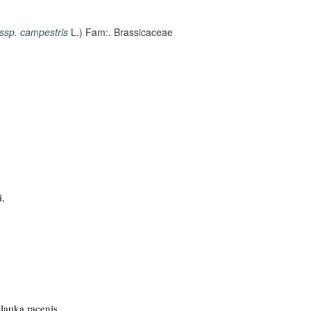
 ssp. campestris
L.) Fam:. Brassicaceae
i,
lauka racenis,