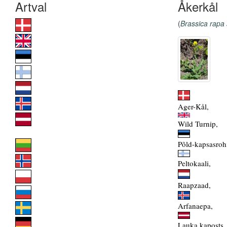
Åkerkål
(
Brassica rapa
Ager-Kål,
Wild Turnip,
Põld-kapsasroh
Peltokaali,
Raapzaad,
Arfanaepa,
Lauka kaposts, 