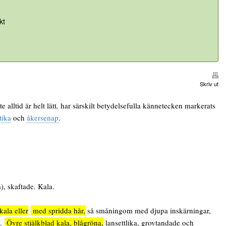
kt
Skriv ut
e alltid är helt lätt
,
har särskilt betydelsefulla kännetecken markerats
tika
och
åkersenap
.
 skaftade. Kala.
kala eller
med spridda hår,
så småningom med djupa inskärningar,
t.
Övre stjälkblad kala,
blågröna,
lansettlika, grovtandade och