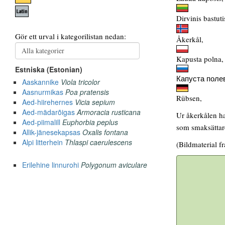
Dirvinis bastuti
Åkerkål,
Kapusta polna,
Капуста поле
Rübsen,
Ur åkerkålen ha
som smaksättare
(Bildmaterial f