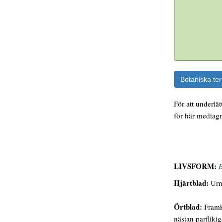
Botaniska te
För att underlä
för här medtagn
LIVSFORM:
E
Hjärtblad:
Urn
Örtblad:
Framk
nästan parfliki