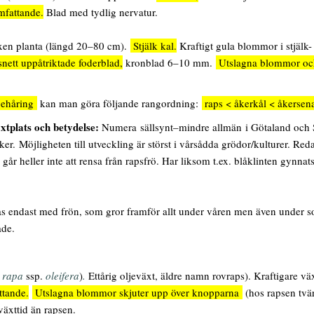
omfattande.
Blad med tydlig nervatur.
xen planta (längd 20–80 cm).
Stjälk kal.
Kraftigt gula blommor i stjälk-
ett uppåtriktade foderblad,
kronblad 6–10 mm.
Utslagna blommor och
ehåring
kan man göra följande rangordning:
raps < åkerkål < åkersena
xtplats och betydelse:
Numera sällsynt–mindre allmän i Götaland och Sv
er. Möjligheten till utveckling är störst i vårsådda grödor/kulturer. Re
, går heller inte att rensa från rapsfrö. Har liksom t.ex. blåklinten gyn
.
 endast med frön, som gror framför allt under våren men även under so
ade.
 rapa
ssp.
oleifera
)
.
Ettårig oljeväxt, äldre namn rovraps). Kraftigare v
ttande.
Utslagna blommor skjuter upp över knopparna
(hos rapsen tvä
växttid än rapsen.