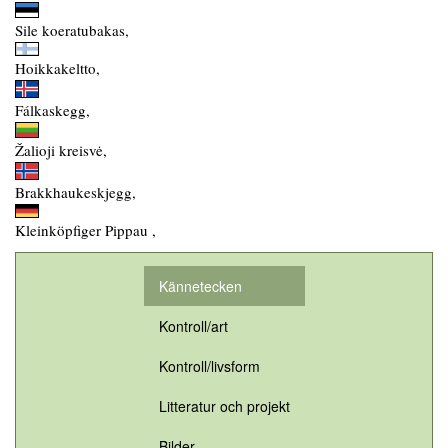
Sile koeratubakas,
Hoikkakeltto,
Fálkaskegg,
Žalioji kreisvė,
Brakkhaukeskjegg,
Kleinköpfiger Pippau ,
Kännetecken
Kontroll/art
Kontroll/livsform
Litteratur och projekt
Bilder