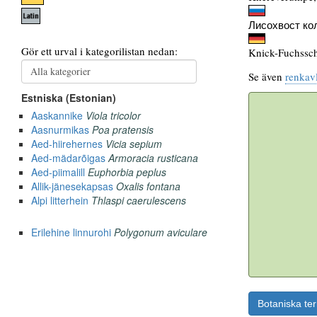
Лисохвост ко
Knick-Fuchssc
Se även
renkav
Botaniska te