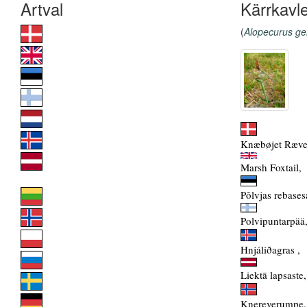
Kärrkavl
(
Alopecurus ge
Knæbøjet Ræve
Marsh Foxtail,
Põlvjas rebases
Polvipuntarpää
Hnjáliðagras ,
Liektā lapsaste,
Knereverumpe,