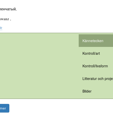
ленчатый,
hwanz ,
le
Kännetecken
Kontroll/art
Kontroll/livsform
Litteratur och proje
Bilder
rmer