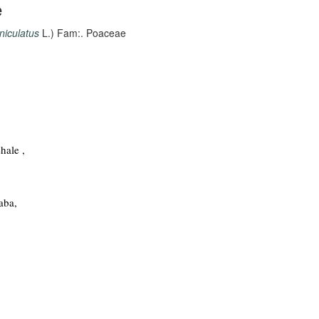
e
niculatus
L.) Fam:. Poaceae
hale ,
aba,
,