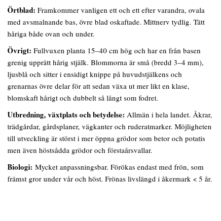
Örtblad:
Framkommer vanligen ett och ett efter varandra, ovala
med avsmalnande bas, övre blad oskaftade. Mittnerv tydlig. Tätt
håriga både ovan och under.
Övrigt:
Fullvuxen planta 15–40 cm hög och har en från basen
grenig upprätt hårig stjälk. Blommorna är små (bredd 3–4 mm),
ljusblå och sitter i ensidigt knippe på huvudstjälkens och
grenarnas övre delar för att sedan växa ut mer likt en klase,
blomskaft hårigt och dubbelt så långt som fodret.
Utbredning, växtplats och betydelse:
Allmän i hela landet. Åkrar,
trädgårdar, gårdsplaner, vägkanter och ruderatmarker. Möjligheten
till utveckling är störst i mer öppna grödor som betor och potatis
men även höstsådda grödor och förstaårsvallar.
Biologi:
Mycket anpassningsbar. Förökas endast med frön, som
främst gror under vår och höst. Frönas livslängd i åkermark < 5 år.