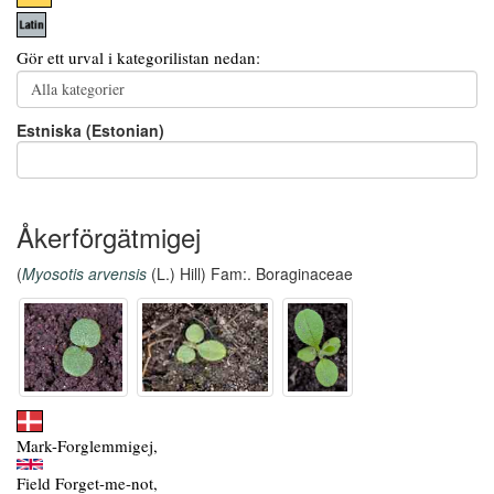
Gör ett urval i kategorilistan nedan:
Estniska (Estonian)
Åkerförgätmigej
(
Myosotis arvensis
(L.) Hill) Fam:. Boraginaceae
Mark-Forglemmigej,
Field Forget-me-not,