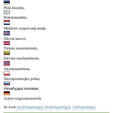
Põld-lõosilm,
Peltolemmikki,
Middelst vergeet-mij-nietje,
Gleym-mer-ei,
Tiruma neaizmirstule,
Dirvine neužmirštuole,
Åkerminneblom,
Niezapominajka polna,
Незабудка полевая,
Acker-vergissmeinnicht,
Se även
backförgätmigej
,
brokförgätmigej
,
vårförgätmigej