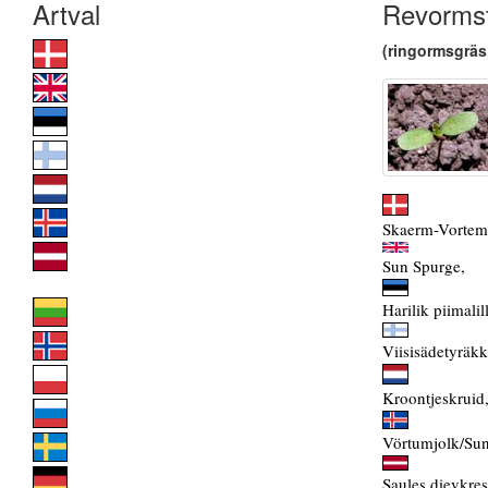
Revormst
(ringormsgräs, 
Skaerm-Vortem
Sun Spurge,
Harilik piimalill
Viisisädetyräkk
Kroontjeskruid
Vörtumjolk/Su
Saules dievkres