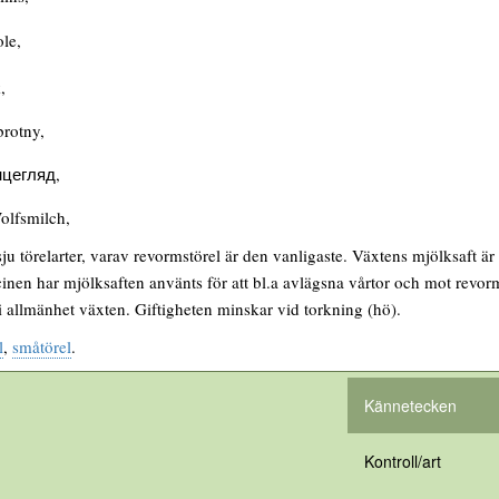
le,
,
rotny,
цегляд,
lfsmilch,
sju törelarter, varav revormstörel är den vanligaste. Växtens mjölksaft är
nen har mjölksaften använts för att bl.a avlägsna vårtor och mot revo
 i allmänhet växten. Giftigheten minskar vid torkning (hö).
l
,
småtörel
.
Kännetecken
Kontroll/art