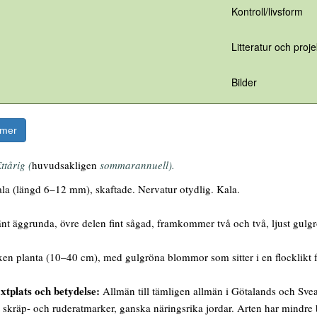
Kontroll/livsform
Litteratur och proje
Bilder
rmer
ttårig (
huvudsakligen
sommarannuell).
a (längd 6–12 mm), skaftade. Nervatur otydlig. Kala.
t äggrunda, övre delen fint sågad, framkommer två och två, ljust gulgrön
en planta (10–40 cm), med gulgröna blommor som sitter i en flocklikt f
xtplats och betydelse:
Allmän till tämligen allmän i Götalands och Sveal
 skräp- och ruderatmarker, ganska näringsrika jordar. Arten har mindre 