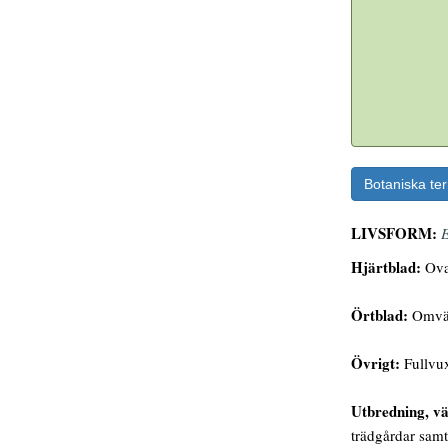
Botaniska te
LIVSFORM:
E
Hjärtblad:
Oval
Örtblad:
Omvän
Övrigt:
Fullvux
Utbredning, vä
trädgårdar samt