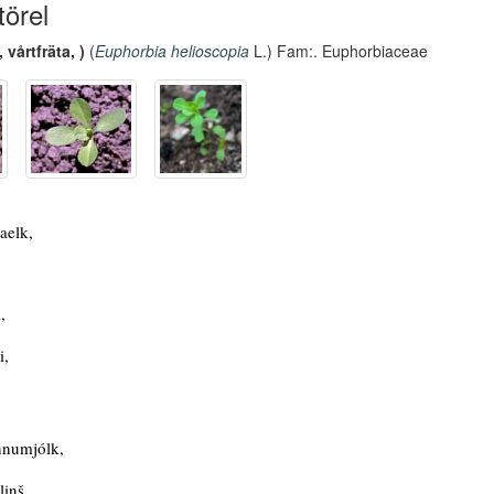
örel
vårtfräta, )
(
Euphorbia helioscopia
L.) Fam:. Euphorbiaceae
aelk,
,
i,
,
nnumjólk,
linš,