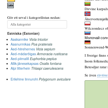
Dirvine karpažo
Åkervortemjølk
Wilczomlecz ob
Молочай солн
Sonnenwend-Wo
I Sverige finns 
Inom folkmedici
Betesdjur ratar
Se även
rävtöre