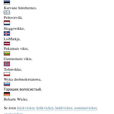
Karvane hiirehernes,
Peltovirvilä,
Heggewikke,
Loðflækja,
Pukainais vikis,
Gauruotasis vikis,
Tofrøvikke,
Wyka drobnokwiatowa,
Горошек волосистый,
Beharte Wicke,
Se även
häckvicker
,
kråkvicker
,
luddvicker
,
sommarvicker
,
sparvvicker
.