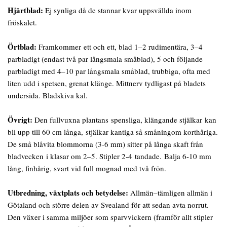
Hjärtblad:
Ej synliga då de stannar kvar uppsvällda inom
fröskalet.
Örtblad:
Framkommer ett och ett, blad 1–2 rudimentära, 3–4
parbladigt (endast två par långsmala småblad), 5 och följande
parbladigt med 4–10 par långsmala småblad, trubbiga, ofta med
liten udd i spetsen, grenat klänge. Mittnerv tydligast på bladets
undersida. Bladskiva kal.
Övrigt:
Den fullvuxna plantans spensliga, klängande stjälkar kan
bli upp till 60 cm långa, stjälkar kantiga så småningom korthåriga.
De små blåvita blommorna (3-6 mm) sitter på långa skaft från
bladvecken i klasar om 2–5. Stipler 2-4 tandade. Balja 6-10 mm
lång, finhårig, svart vid full mognad med två frön.
Utbredning, växtplats och betydelse:
Allmän–tämligen allmän i
Götaland och större delen av Svealand för att sedan avta norrut.
Den växer i samma miljöer som sparvvickern (framför allt stipler