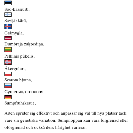
Soo-kassiurb,
Savijäkkärä,
Grámygla,
Dumbrāja zaķpēdiņa,
Pelkinis pūkelis,
Åkergråurt,
Szarota błotna,
Сушеница топяная,
Sumpfruhrkraut ,
Arten sprider sig effektivt och anpassar sig väl till nya platser tack
vare sin genetiska variation. Sumpnoppan kan vara förgrenad eller
oförgrenad och också dess hårighet varierar.